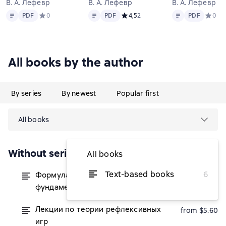
В. А. Лефевр
В. А. Лефевр
В. А. Лефевр
Text
PDF
Text
PDF
Text
PDF
PDF
Средний рейтинг 0 на основе 0 оценок
0
PDF
Средний рейтинг 4,5 на основе 2 
4,5
2
PDF
Средни
0
All books by the author
By series
By newest
Popular first
All books
Without series
All books
Text-based books
6
Формула человека. Контуры
from $4.86
фундаментальной психологии
Лекции по теории рефлексивных
from $5.60
игр