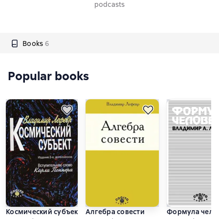
podcasts
Books
6
Popular books
Космический субъект
Алгебра совести
Формула челов