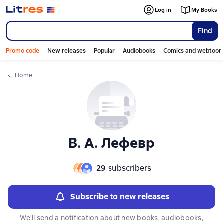
Слайдер с книгами
Log in
My Books
Find
Promo code
New releases
Popular
Audiobooks
Comics and webtoon
Home
В. А. Лефевр
29
subscribers
Subscribe to new releases
We'll send a notification about new books, audiobooks,