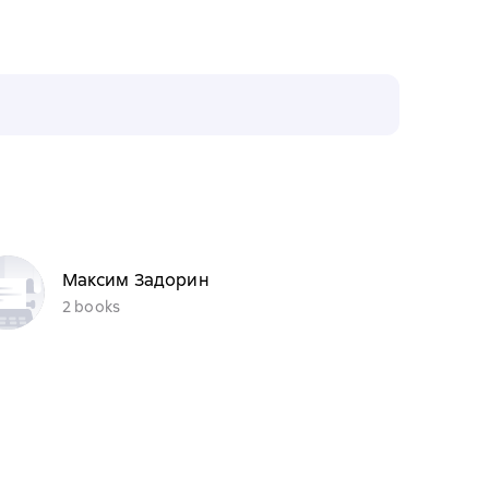
Максим Задорин
2 books