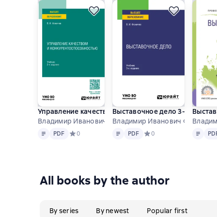
Управление качеством и конкурентоспособностью 2-е
Выставочное дело 3-е изд., ис
Выстав
Владимир Иванович Фомичев
Владимир Иванович Фомичев
Владим
Text
PDF
Text
PDF
Text
PD
PDF
Средний рейтинг 0 на основе 0 оценок
0
PDF
Средний рейтинг 0 на ос
0
PD
All books by the author
By series
By newest
Popular first