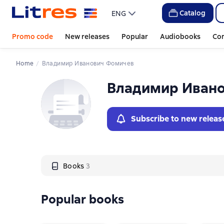
Слайдер с книгами
Catalog
ENG
Promo code
New releases
Popular
Audiobooks
Co
Home
Владимир Иванович Фомичев
Владимир Иван
Subscribe to new releas
Books
3
Popular books