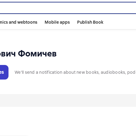
mics and webtoons
Mobile apps
Publish Book
ович Фомичев
es
We'll send a notification about new books, audiobooks, pod