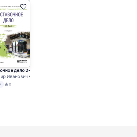
 изд., пер. и доп. Учебник для вузов
пр. и доп. Учебник для вузов
очное дело 2-е изд., пер. и доп. Учебное пособие для СПО
ир Иванович Фомичев
F
нове 0 оценок
F
Средний рейтинг 0 на основе 0 оценок
0