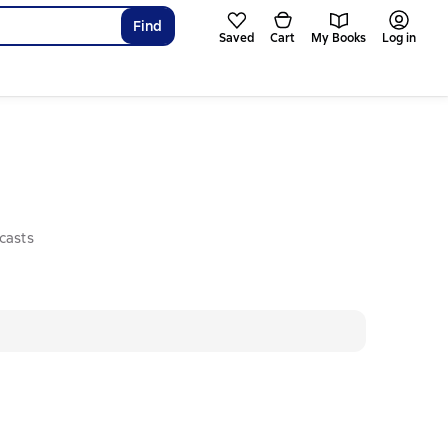
Find
Saved
Cart
My Books
Log in
casts