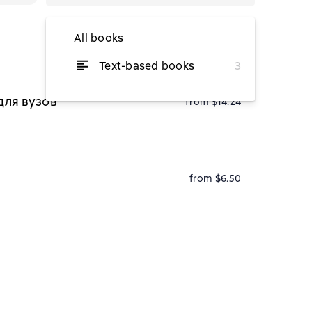
All books
Text-based books
3
from $11.41
для вузов
from $14.24
from $6.50