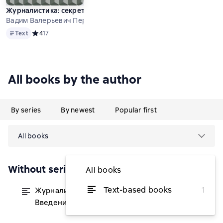
Журналистика: секреты успеха. Введение в профессию
Вадим Валерьевич Пересветов
Text
Text
Средний рейтинг 4 на основе 17 оценок
4
17
All books by the author
By series
By newest
Popular first
All books
Without series
All books
Text-based books
1
Журналистика: секреты успеха.
from $1.67
Введение в профессию