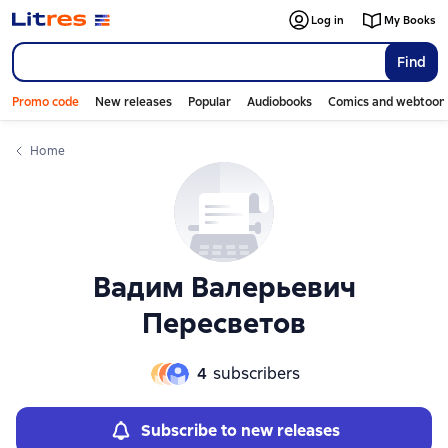
Слайдер с книгами
Log in
My Books
Find
Promo code
New releases
Popular
Audiobooks
Comics and webtoon
Home
Вадим Валерьевич
Пересветов
4
subscribers
Subscribe to new releases