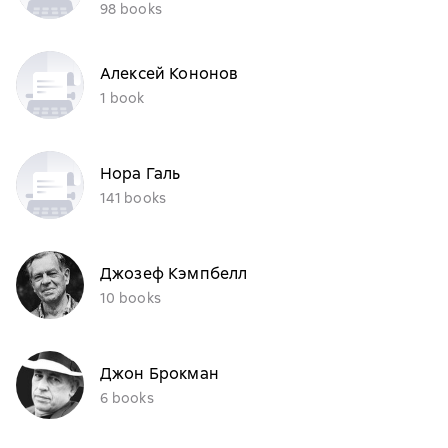
98 books
Алексей Кононов
1 book
Нора Галь
141 books
Джозеф Кэмпбелл
10 books
Джон Брокман
6 books