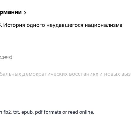
ермании
5. История одного неудавшегося национализма
одчик)
обальных демократических восстаниях и новых вы
b2, txt, epub, pdf formats or read online.