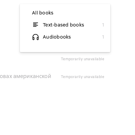
All books
Text-based books
1
from $6.07
Audiobooks
1
temporarily unavailable
зовах американской
temporarily unavailable