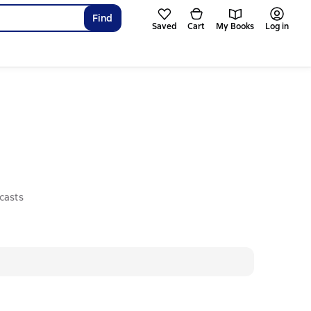
Find
Saved
Cart
My Books
Log in
casts