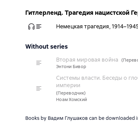
Гитлерленд. Трагедия нацистской Г
Немецкая трагедия, 1914–194
Without series
Вторая мировая война
(Перев
Энтони Бивор
Системы власти. Беседы о гл
империи
(Переводчик)
Ноам Хомский
Books by Вадим Глушаков can be downloaded in f