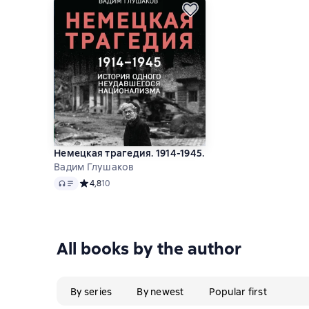
Немецкая трагедия. 1914-1945. История одного н
Вадим Глушаков
Audio
Средний рейтинг 4,8 на основе 10 оценок
4,8
10
All books by the author
By series
By newest
Popular first