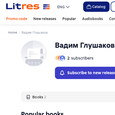
Слайдер с книгами
Слайдер с книгами
Catalog
ENG
Promo code
New releases
Popular
Audiobooks
Co
Home
Вадим Глушаков
Вадим Глушаков
2
subscribers
Subscribe to new releas
Books
2
Popular books