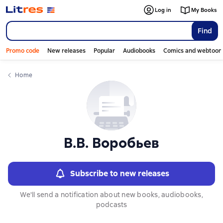
Слайдер с книгами
Log in
My Books
Find
Promo code
New releases
Popular
Audiobooks
Comics and webtoon
Home
В.В. Воробьев
Subscribe to new releases
We'll send a notification about new books, audiobooks,
podcasts