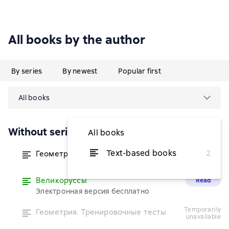
All books by the author
By series
By newest
Popular first
All books
Without series
All books
Text-based books
2
Геометрия. Тренировочные тесты
from $12.54
Великоруссы
Read
Электронная версия бесплатно
temporarily
Геометрия. Тренировочные тесты
unavailable