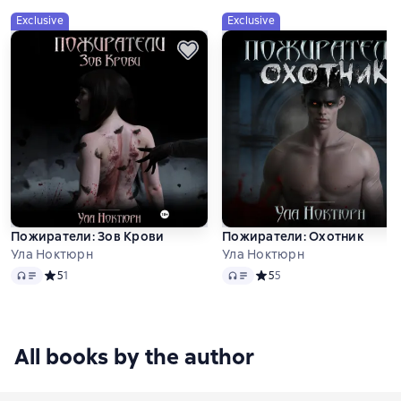
Exclusive
Exclusive
Пожиратели: Зов Крови
Пожиратели: Охотник
Ула Ноктюрн
Ула Ноктюрн
Audio
Audio
Средний рейтинг 5 на основе 1 оценок
5
1
Средний рейтинг 5 на осно
5
5
All books by the author