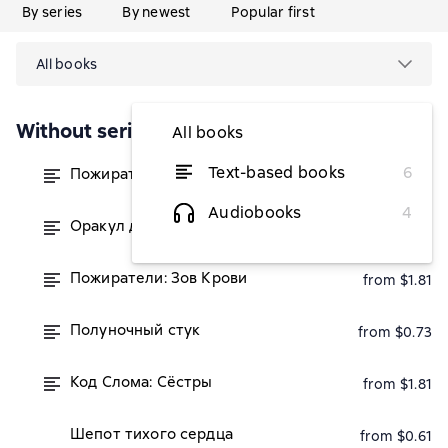
By series
By newest
Popular first
All books
Without series
All books
Text-based books
6
Пожиратели: Охотник
from $2.79
Audiobooks
4
Оракул для Бога
from $0.73
Пожиратели: Зов Крови
from $1.81
Полуночный стук
from $0.73
Код Слома: Сёстры
from $1.81
Шепот тихого сердца
from $0.61