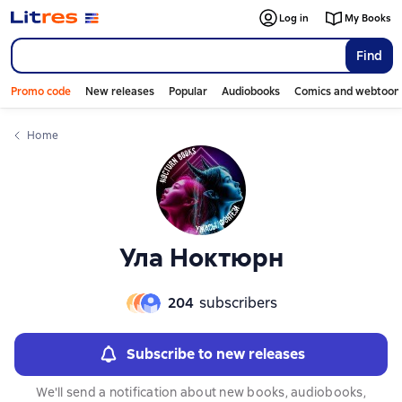
Слайдер с книгами
Слайдер с книгами
Log in
My Books
Find
Promo code
New releases
Popular
Audiobooks
Comics and webtoon
Home
Ула Ноктюрн
204
subscribers
Subscribe to new releases
We'll send a notification about new books, audiobooks,