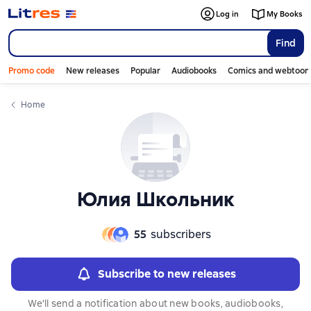
Слайдер с книгами
Слайдер с книгами
Log in
My Books
Find
Promo code
New releases
Popular
Audiobooks
Comics and webtoon
Home
Юлия Школьник
55
subscribers
Subscribe to new releases
We'll send a notification about new books, audiobooks,