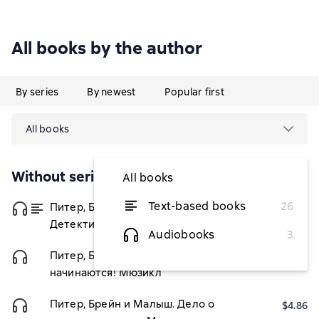
All books by the author
By series
By newest
Popular first
All books
Without series
All books
Text-based books
26
Питер, Брейн и Малыш.
from $3.40
Детективные приключения
Audiobooks
3
Питер, Брейн и Малыш. Приключения
$4.86
начинаются! Мюзикл
Питер, Брейн и Малыш. Дело о
$4.86