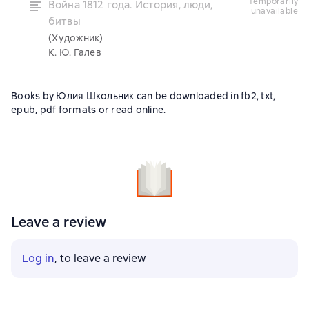
temporarily
Война 1812 года. История, люди,
unavailable
битвы
(Художник)
К. Ю. Галев
Books by Юлия Школьник can be downloaded in fb2, txt,
epub, pdf formats or read online.
Leave a review
Log in
, to leave a review