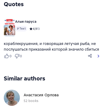
Quotes
Алые паруса
Text
Средний рейтинг 4,9 на основе 13 оценок
4,9
13
кораблекрушения, и говорящая летучая рыба, не
послушаться приказаний которой значило сбиться
0
0
Similar authors
Анастасия Орлова
52 books