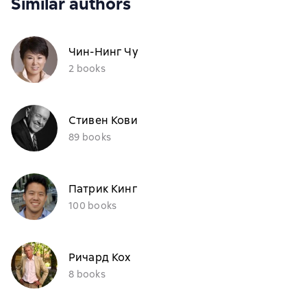
Similar authors
Чин-Нинг Чу
2 books
Стивен Кови
89 books
Патрик Кинг
100 books
Ричард Кох
8 books