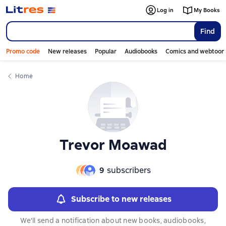
Слайдер с книгами
Слайдер с книгами
Log in
My Books
Find
Promo code
New releases
Popular
Audiobooks
Comics and webtoon
Home
Trevor Moawad
9
subscribers
Subscribe to new releases
We'll send a notification about new books, audiobooks,