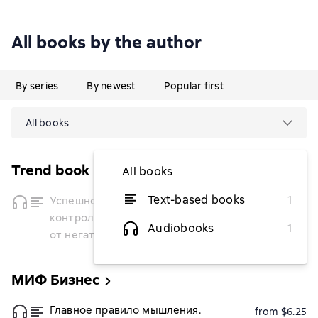
All books by the author
By series
By newest
Popular first
All books
Trend book
All books
temporarily
Text-based books
1
Успешное мышление. Как
unavailable
контролировать свою жизнь и уйти
Audiobooks
1
от негативных мыслей
МИФ Бизнес
Главное правило мышления.
from $6.25