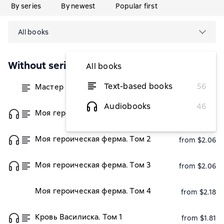
By series
By newest
Popular first
All books
Without series
All books
Text-based books
56
Мастер Путей смерти
from $2.06
Audiobooks
46
Моя героическая ферма. Том 1
from $2.06
Моя героическая ферма. Том 2
from $2.06
Моя героическая ферма. Том 3
from $2.06
Моя героическая ферма. Том 4
from $2.18
Кровь Василиска. Том 1
from $1.81