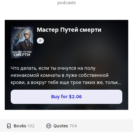
podcasts
Мастер Путей смерти
Text
Что делать, если ты очнулся на полу
незнакомой комнаты в луже собственной
крови, а вокруг тебя еще трое таких же, только
мертвых? Правильно – не унывать.
Buy for
$2.06
Так и поступил главный герой книги “Мастер
Путей смерти”, став тем, кого в мире, в
который он попал, называют потусторонними
– людьми, обладающими невероятными
Books
102
Quotes
704
способностями, за счет заключения Пакта с