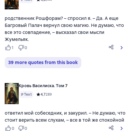
родственник Рошфорам? – спросил я. – Да. А еще
Багровый Палач вернул свою магию. Не думаю, что
все это совпадение, – высказал свои мысли
Жумельяк.
1
0
39 more quotes from this book
Кровь Василиска. Том 7
Text
Средний рейтинг 4,7 на основе 289 оценок
4,7
289
ответил мой собеседник, и закурил. – Не думаю, что
стоит верить всем слухам, – все в той же спокойной
0
0