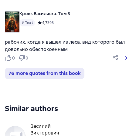
Кровь Василиска. Том 3
Text
Средний рейтинг 4,7 на основе 398 оценок
4,7
398
рабочих, когда я вышел из леса, вид которого был
довольно обеспокоенным
0
0
76 more quotes from this book
Similar authors
Василий
Викторович