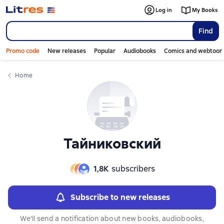
Слайдер с книгами
Слайдер с книгами
Log in
My Books
Find
Promo code
New releases
Popular
Audiobooks
Comics and webtoon
Home
Тайниковский
1,8К
subscribers
Subscribe to new releases
We'll send a notification about new books, audiobooks,