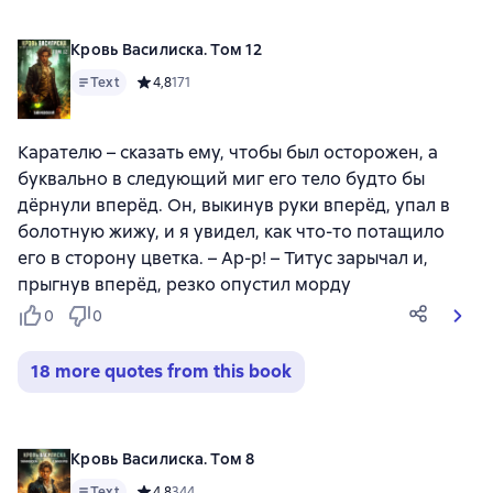
Кровь Василиска. Том 12
Text
Средний рейтинг 4,8 на основе 171 оценок
4,8
171
Карателю – сказать ему, чтобы был осторожен, а
буквально в следующий миг его тело будто бы
дёрнули вперёд. Он, выкинув руки вперёд, упал в
болотную жижу, и я увидел, как что-то потащило
его в сторону цветка. – Ар-р! – Титус зарычал и,
прыгнув вперёд, резко опустил морду
0
0
18 more quotes from this book
Кровь Василиска. Том 8
Text
Средний рейтинг 4,8 на основе 344 оценок
4,8
344