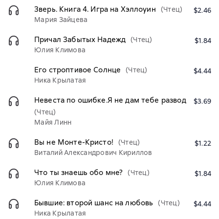
Зверь. Книга 4. Игра на Хэллоуин
(Чтец)
$2.46
Мария Зайцева
Причал Забытых Надежд
(Чтец)
$1.84
Юлия Климова
Его строптивое Солнце
(Чтец)
$4.44
Ника Крылатая
Невеста по ошибке.Я не дам тебе развод
$3.69
(Чтец)
Майя Линн
Вы не Монте-Кристо!
(Чтец)
$1.22
Виталий Александрович Кириллов
Что ты знаешь обо мне?
(Чтец)
$1.84
Юлия Климова
Бывшие: второй шанс на любовь
(Чтец)
$4.44
Ника Крылатая