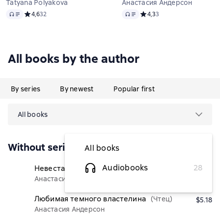
Tatyana Polyakova
Анастасия Андерсон
Audio
Audio
Средний рейтинг 4,6 на основе 32 оценок
4,6
32
Средний рейтинг 4,3 на ос
4,3
3
All books by the author
By series
By newest
Popular first
All books
Without series
All books
Audiobooks
28
Невеста темного властелина
(Чтец)
$4.68
Анастасия Андерсон
Любимая темного властелина
(Чтец)
$5.18
Анастасия Андерсон