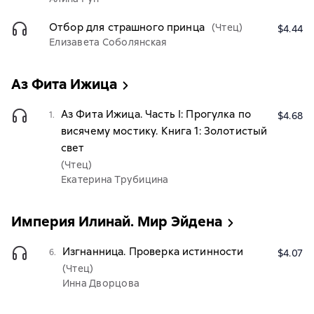
Отбор для страшного принца
(Чтец)
$4.44
Елизавета Соболянская
Аз Фита Ижица
Аз Фита Ижица. Часть I: Прогулка по
1.
$4.68
висячему мостику. Книга 1: Золотистый
свет
(Чтец)
Екатерина Трубицина
Империя Илинай. Мир Эйдена
Изгнанница. Проверка истинности
6.
$4.07
(Чтец)
Инна Дворцова