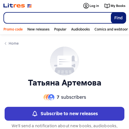
Слайдер с книгами
Log in
My Books
Find
Promo code
New releases
Popular
Audiobooks
Comics and webtoon
Home
Татьяна Артемова
7
subscribers
Subscribe to new releases
We'll send a notification about new books, audiobooks,