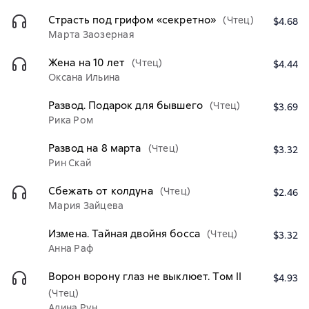
Страсть под грифом «секретно»
(Чтец)
$4.68
Марта Заозерная
Жена на 10 лет
(Чтец)
$4.44
Оксана Ильина
Развод. Подарок для бывшего
(Чтец)
$3.69
Рика Ром
Развод на 8 марта
(Чтец)
$3.32
Рин Скай
Сбежать от колдуна
(Чтец)
$2.46
Мария Зайцева
Измена. Тайная двойня босса
(Чтец)
$3.32
Анна Раф
Ворон ворону глаз не выклюет. Том II
$4.93
(Чтец)
Алина Рун