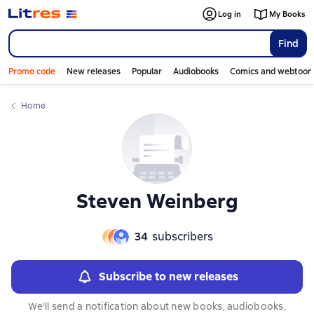
Слайдер с книгами
Log in
My Books
Find
Promo code
New releases
Popular
Audiobooks
Comics and webtoon
Home
Steven Weinberg
34
subscribers
Subscribe to new releases
We'll send a notification about new books, audiobooks,