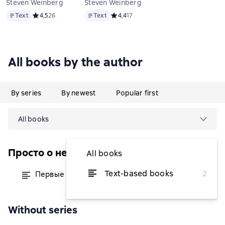
Steven Weinberg
Steven Weinberg
Text
Text
Text
Средний рейтинг 4,5 на основе 26 оценок
4,5
26
Text
Средний рейтинг 4,4 на основе 17 оце
4,4
17
All books by the author
By series
By newest
Popular first
All books
Просто о необычном и сложном
All books
Text-based books
2
Первые три минуты
from $5.46
Without series