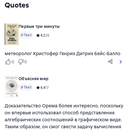
Quotes
Первые три минуты
Text
Средний рейтинг 4,5 на основе 26 оценок
4,5
26
метеоролог Кристофер Генрих Дитрих Бейс-Балло
0
0
Объясняя мир
Text
Средний рейтинг 4,4 на основе 17 оценок
4,4
17
Доказательство Орема более интересно, поскольку
он впервые использовал способ представления
алгебраических соотношений в графическом виде.
Таким образом, он смог свести задачу вычисления