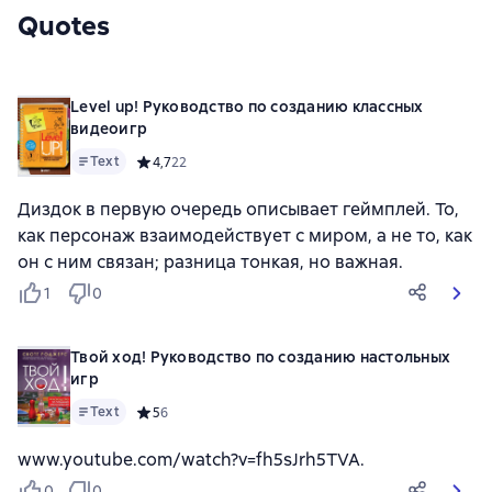
Quotes
Level up! Руководство по созданию классных
видеоигр
Text
Средний рейтинг 4,7 на основе 22 оценок
4,7
22
Диздок в первую очередь описывает геймплей. То,
как персонаж взаимодействует с миром, а не то, как
он с ним связан; разница тонкая, но важная.
1
0
Твой ход! Руководство по созданию настольных
игр
Text
Средний рейтинг 5 на основе 6 оценок
5
6
www.youtube.com/watch?v=fh5sJrh5TVA.
0
0