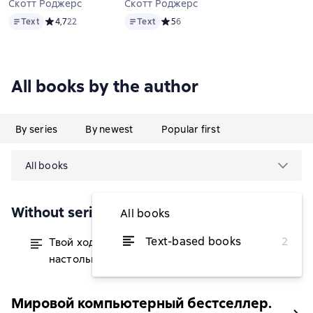
Скотт Роджерс
Скотт Роджерс
Text
Text
Text
Средний рейтинг 4,7 на основе 22 оценок
4,7
22
Text
Средний рейтинг 5 на основе 6 оцен
5
6
All books by the author
By series
By newest
Popular first
All books
Without series
All books
Text-based books
2
Твой ход! Руководство по созданию
from $9.37
настольных игр
Мировой компьютерный бестселлер.