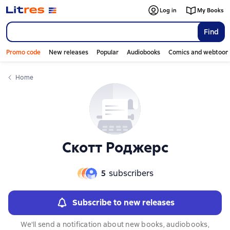
Слайдер с книгами
Log in
My Books
Find
Promo code
New releases
Popular
Audiobooks
Comics and webtoon
Home
Скотт Роджерс
5
subscribers
Subscribe to new releases
We'll send a notification about new books, audiobooks,