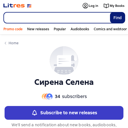
Слайдер с книгами
Log in
My Books
Find
Promo code
New releases
Popular
Audiobooks
Comics and webtoon
Home
Сирена Селена
34
subscribers
Subscribe to new releases
We'll send a notification about new books, audiobooks,