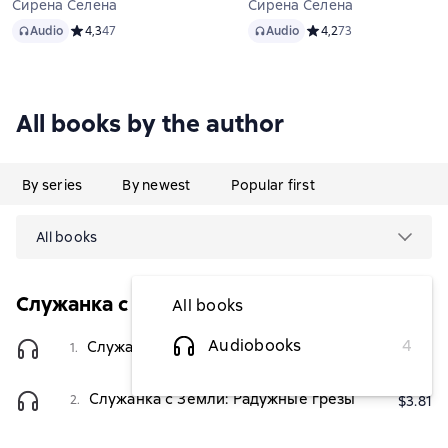
Сирена Селена
Сирена Селена
Audio
Audio
Audio
Средний рейтинг 4,3 на основе 47 оценок
4,3
47
Audio
Средний рейтинг 4,2 на
4,2
73
All books by the author
By series
By newest
Popular first
All books
Служанка с Земли
All books
Audiobooks
4
Служанка с Земли: Разбитые мечты
1.
$3.81
Служанка с Земли: Радужные грёзы
2.
$3.81