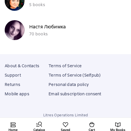
5 books
Настя Любимка
70 books
About & Contacts
Terms of Service
Support
Terms of Service (Selfpub)
Returns
Personal data policy
Mobile apps
Email subscription consent
Litres Operations Limited
18 Mallow street co. Limerick, Ireland
Home
Catalog
Saved
Cart
My Books