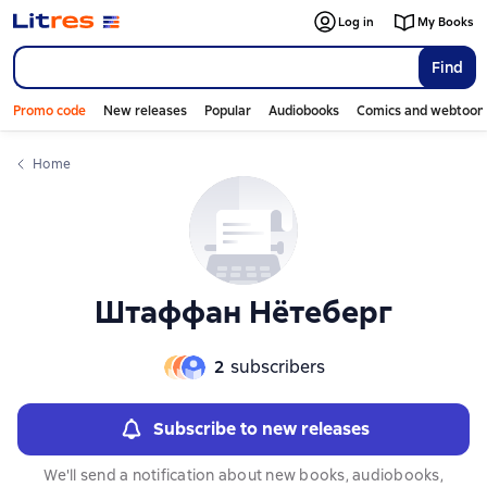
Слайдер с книгами
Log in
My Books
Find
Promo code
New releases
Popular
Audiobooks
Comics and webtoon
Home
Штаффан Нётеберг
2
subscribers
Subscribe to new releases
We'll send a notification about new books, audiobooks,