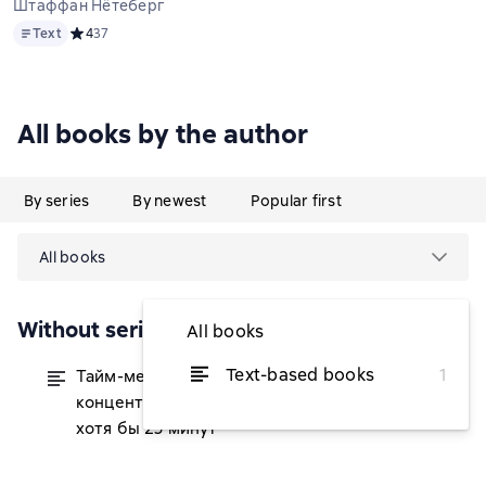
Штаффан Нётеберг
Text
Text
Средний рейтинг 4 на основе 37 оценок
4
37
All books by the author
By series
By newest
Popular first
All books
Without series
All books
Text-based books
1
Тайм-менеджмент по помидору. Как
from $4.90
концентрироваться на одном деле
хотя бы 25 минут