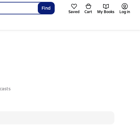
Find
Saved
Cart
My Books
Log in
casts