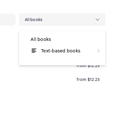
All books
All books
Text-based books
3
from $6.05
from $12.23
from $12.23