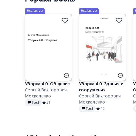
Exclusive
Exclusive
Уборка 4.0. Общепит
Уборка 4.0. Здания и
У
Сергей Викторович
сооружения
О
Москаленко
Сергей Викторович
т
С
Text
Москаленко
М
Text
Средний рейтинг 5 на основе 1 оценок
5
1
Text
T
Text
Средний рейтинг 4 на
4
2