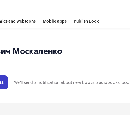
mics and webtoons
Mobile apps
Publish Book
вич Москаленко
es
We'll send a notification about new books, audiobooks, pod