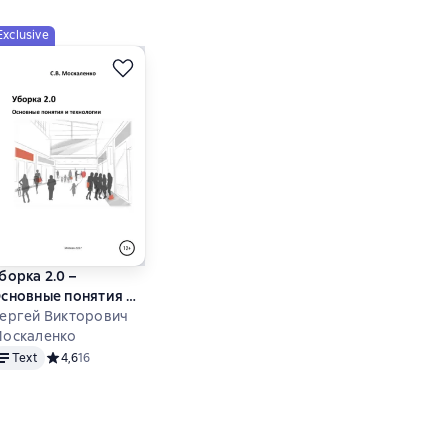
Exclusive
борка 2.0 –
сновные понятия и
ехнологии
ергей Викторович
оскаленко
ext
 основе 2 оценок
Text
Средний рейтинг 4,6 на основе 16 оценок
4,6
16