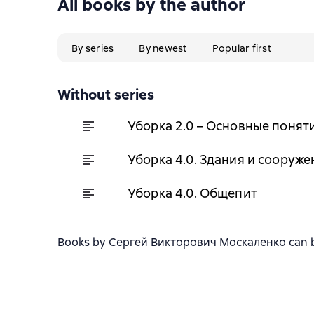
All books by the author
By series
By newest
Popular first
Without series
Уборка 2.0 – Основные понят
Уборка 4.0. Здания и сооруже
Уборка 4.0. Общепит
Books by Сергей Викторович Москаленко can be d