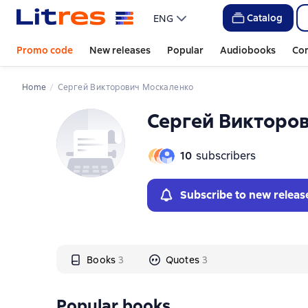
Слайдер с книгами
Catalog
ENG
Promo code
New releases
Popular
Audiobooks
Co
Home
Сергей Викторович Москаленко
Сергей Викторо
10
subscribers
Subscribe to new releas
Books
3
Quotes
3
Popular books