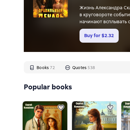
Жизнь Александра Ск
в круговороте событи
начинают всплывать с
Buy for
$2.32
Books
72
Quotes
538
Popular books