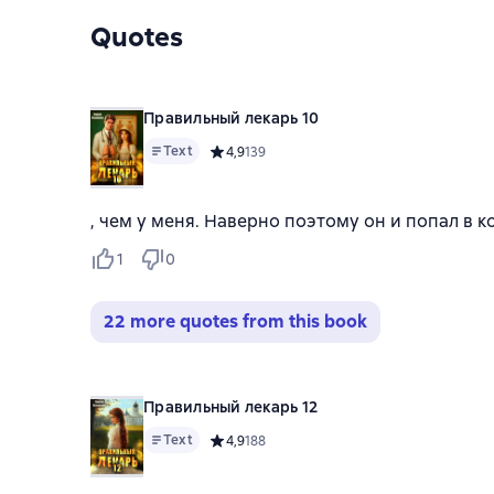
Quotes
Правильный лекарь 10
Text
Средний рейтинг 4,9 на основе 139 оценок
4,9
139
, чем у меня. Наверно поэтому он и попал в 
1
0
22 more quotes from this book
Правильный лекарь 12
Text
Средний рейтинг 4,9 на основе 188 оценок
4,9
188