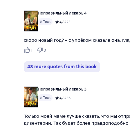
Неправильный лекарь 4
Text
Средний рейтинг 4,8 на основе 223 оценок
4,8
223
скоро новый год? – с упрёком сказала она, г
1
0
48 more quotes from this book
Неправильный лекарь 3
Text
Средний рейтинг 4,8 на основе 236 оценок
4,8
236
Только моей маме лучше сказать, что мы отп
дизентерии. Так будет более правдоподобно и