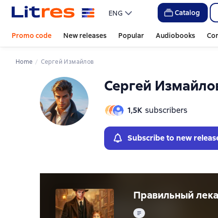
Слайдер с книгами
Слайдер с книгами
Catalog
ENG
Promo code
New releases
Popular
Audiobooks
Co
Home
Сергей Измайлов
Сергей Измайло
1,5К
subscribers
Subscribe to new releas
Правильный лека
Text