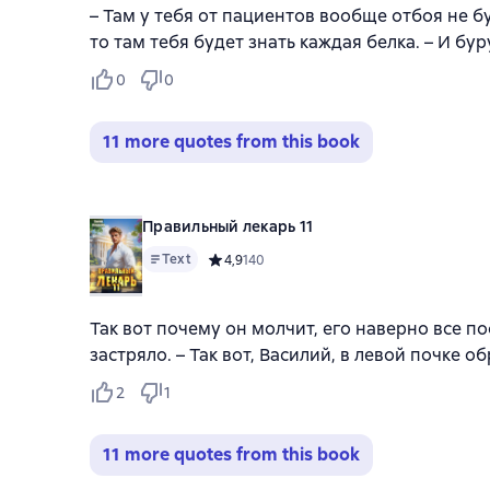
– Там у тебя от пациентов вообще отбоя не бу
то там тебя будет знать каждая белка. – И бур
0
0
11 more quotes from this book
Правильный лекарь 11
Text
Средний рейтинг 4,9 на основе 140 оценок
4,9
140
Так вот почему он молчит, его наверно все по
застряло. – Так вот, Василий, в левой почке 
2
1
11 more quotes from this book