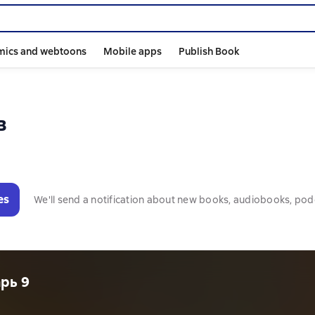
mics and webtoons
Mobile apps
Publish Book
в
es
We'll send a notification about new books, audiobooks, pod
рь 9