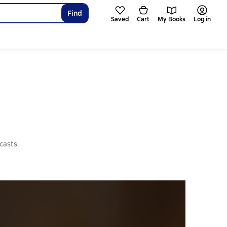
Find
Saved
Cart
My Books
Log in
casts