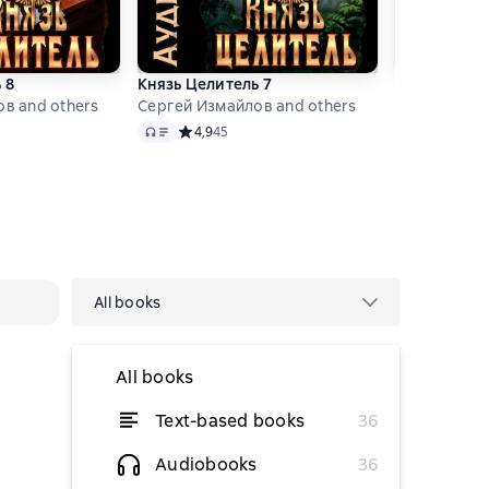
 8
Князь Целитель 7
Данилов. Ту
в and others
Сергей Измайлов and others
Сергей Изма
Audio
Audio
тинг 4,4 на основе 14 оценок
Средний рейтинг 4,9 на основе 45 оценок
4,9
45
Средний
4,8
28
All books
All books
Text-based books
36
Audiobooks
36