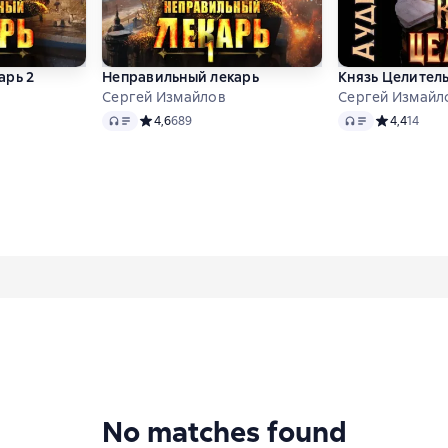
арь 2
Неправильный лекарь
Князь Целитель
Сергей Измайлов
Сергей Измайло
Audio
Audio
 4,8 на основе 520 оценок
Средний рейтинг 4,6 на основе 689 оценок
4,6
689
Средний рей
4,4
14
no matches found