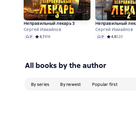
Неправильный лекарь 3
Неправильный лек
Сергей Измайлов
Сергей Измайлов
Audio
Audio
Средний рейтинг 4,7 на основе 416 оценок
4,7
416
Средний рейтинг
4,8
520
All books by the author
By series
By newest
Popular first