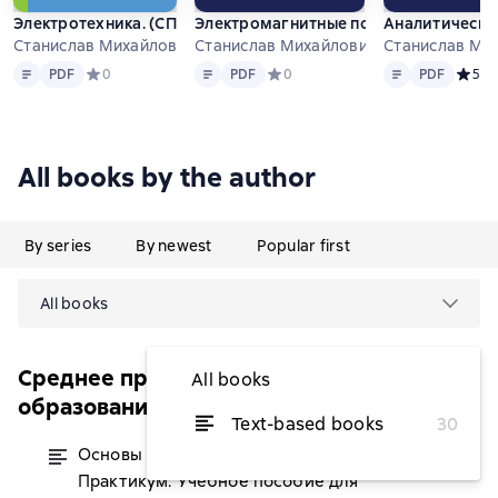
Электротехника. (СПО). Учебник.
Электромагнитные поля и волны. Том
Аналитическо
Станислав Михайлович Аполлонский
Станислав Михайлович Аполлонский
Станислав Ми
Text
PDF
Text
PDF
Text
PDF
PDF
Средний рейтинг 0 на основе 0 оценок
0
PDF
Средний рейтинг 0 на основе 0 оц
0
PDF
Средни
5
1
All books by the author
By series
By newest
Popular first
All books
Среднее профессиональное
All books
образование (Лань)
Text-based books
30
Основы электротехники.
from $13.69
Практикум. Учебное пособие для