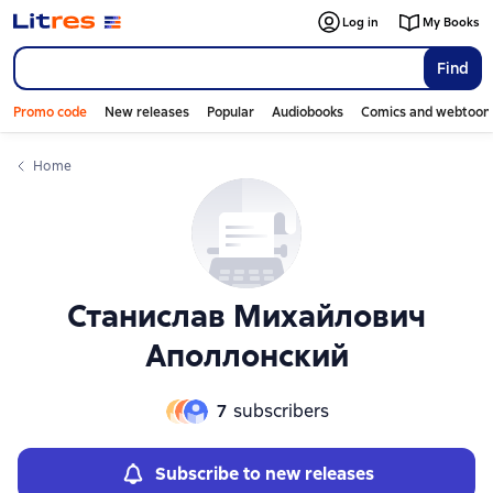
Слайдер с книгами
Log in
My Books
Find
Promo code
New releases
Popular
Audiobooks
Comics and webtoon
Home
Станислав Михайлович
Аполлонский
7
subscribers
Subscribe to new releases