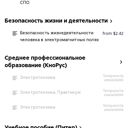
СПО
Безопасность жизни и деятельности
Безопасность жизнедеятельности
from $2.42
человека в электромагнитных полях
Среднее профессиональное
образование (КноРус)
temporarily
Электротехника
unavailable
temporarily
Электротехника. Практикум
unavailable
temporarily
Электротехника
unavailable
Учебное пособие (Питер)