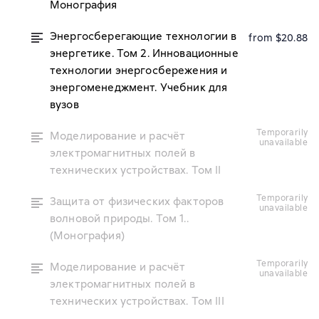
Монография
Энергосберегающие технологии в
from $20.88
энергетике. Том 2. Инновационные
технологии энергосбережения и
энергоменеджмент. Учебник для
вузов
temporarily
Моделирование и расчёт
unavailable
электромагнитных полей в
технических устройствах. Том II
temporarily
Защита от физических факторов
unavailable
волновой природы. Том 1..
(Монография)
temporarily
Моделирование и расчёт
unavailable
электромагнитных полей в
технических устройствах. Том III