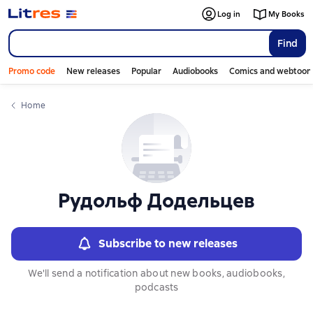
Слайдер с книгами
Log in
My Books
Find
Promo code
New releases
Popular
Audiobooks
Comics and webtoon
Home
Рудольф Додельцев
Subscribe to new releases
We'll send a notification about new books, audiobooks,
podcasts