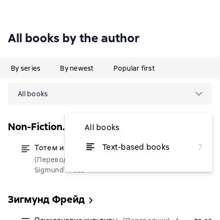
All books by the author
By series
By newest
Popular first
All books
Non-Fiction. Большие книги
All books
Text-based books
7
Тотем и табу. «Я» и «Оно»
from $3.52
(Переводчик)
Sigmund Freud
Зигмунд Фрейд