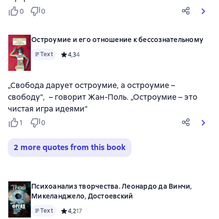
0
0
Остроумие и его отношение к бессознательному
Text
Средний рейтинг 4,3 на основе 4 оценок
4,3
4
„Свобода дарует остроумие, а остроумие –
свободу“, – говорит Жан-Поль. „Остроумие – это
чистая игра идеями“
1
0
2 more quotes from this book
Психоанализ творчества. Леонардо да Винчи,
Микеланджело, Достоевский
Text
Средний рейтинг 4,2 на основе 17 оценок
4,2
17