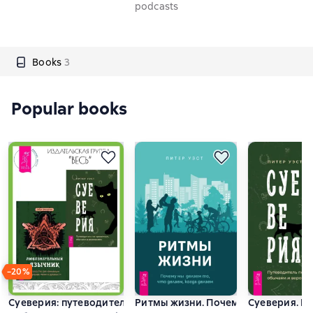
podcasts
Books
3
Popular books
−20%
Суеверия: путеводитель по привычкам, обычаям и веровани
Ритмы жизни. Почему мы делаем то
Суеверия. П