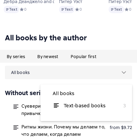
Дебра Деанджело and others
Питер Уэст
Питер Уэст
Text
Text
Text
Text
Средний рейтинг 0 на основе 0 оценок
0
Text
Средний рейтинг 0 на основе 0 о
0
Text
Средни
0
All books by the author
By series
By newest
Popular first
All books
Without series
All books
Text-based books
3
Суеверия. Путеводитель по
from $6.07
привычкам, обычаям и верованиям
Ритмы жизни. Почему мы делаем то,
from $9.72
что делаем, когда делаем