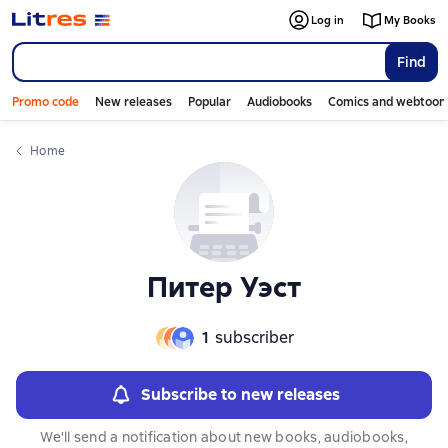
Слайдер с книгами
Log in
My Books
Find
Promo code
New releases
Popular
Audiobooks
Comics and webtoon
Home
Питер Уэст
1
subscriber
Subscribe to new releases
We'll send a notification about new books, audiobooks,