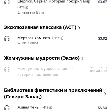
Шерлок. Сериал, который покорил мир
$3.67
(Чтец)
Елизавета Бута
Эксклюзивная классика (АСТ)
Мертвая комната
(Чтец)
$3.92
Wilkie Collins
Жемчужины мудрости (Эксмо)
temporarily
Жемчужины мудрости: притчи,
unavailable
истории, наставления
Библиотека фантастики и приключений
(Северо-Запад)
Живая тень
(Чтец)
$3.30