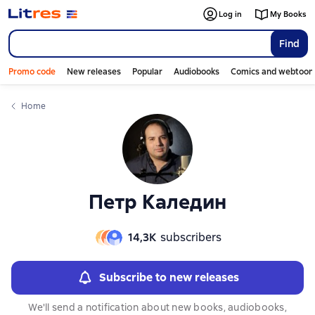
Слайдер с книгами
Log in
My Books
Find
Promo code
New releases
Popular
Audiobooks
Comics and webtoon
Home
Петр Каледин
14,3К
subscribers
Subscribe to new releases
We'll send a notification about new books, audiobooks,