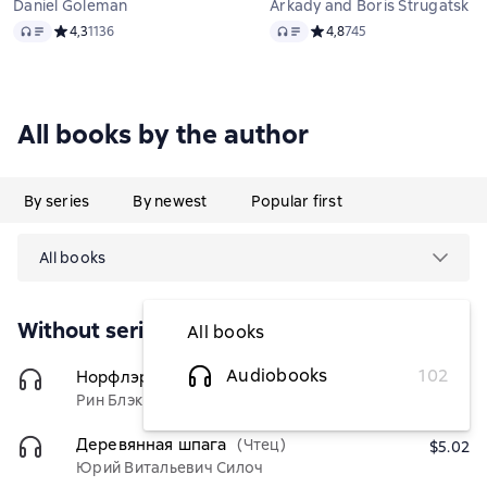
Daniel Goleman
Arkady and Boris Strugatsky
Audio
Audio
Средний рейтинг 4,3 на основе 1136 оценок
4,3
1136
Средний рейтинг 4,8 на ос
4,8
745
All books by the author
By series
By newest
Popular first
All books
Without series
All books
Audiobooks
102
Норфлэр
(Чтец)
$4.53
Рин Блэк
Деревянная шпага
(Чтец)
$5.02
Юрий Витальевич Силоч