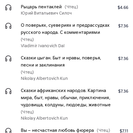
Рыцарь пентаклей
(Чтец)
$4.66
Юрий Витальевич Силоч
О поверьях, суевериях и предрассудках
$7.36
русского народа. С комментариями
(Чтец)
Vladimir Ivanovich Dal
Сказки цыган. Быт и нравы, поверья,
$7.36
песни и заклинания
(Чтец)
Nikolay Albertovich Kun
Сказки африканских народов. Картина
$7.36
мира, быт, нравы, обычаи, приключения,
чудовища, колдуны, людоеды, животные
(Чтец)
Nikolay Albertovich Kun
Вы – несчастная любовь фюрера
(Чтец)
$7.11