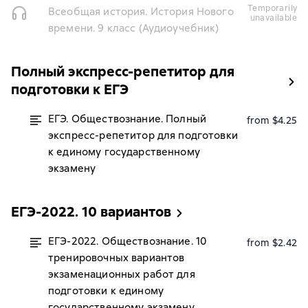
temporarily
Всеобщая история. История Нового
unavailable
времени. 9 класс (Аудиоучебник)
Полный экспресс-репетитор для
подготовки к ЕГЭ
ЕГЭ. Обществознание. Полный
from $4.25
экспресс-репетитор для подготовки
к единому государственному
экзамену
ЕГЭ-2022. 10 вариантов
ЕГЭ-2022. Обществознание. 10
from $2.42
тренировочных вариантов
экзаменационных работ для
подготовки к единому
государственному экзамену