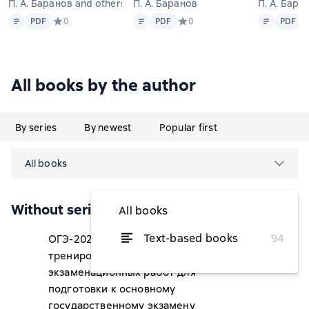
П. А. Баранов and others
П. А. Баранов
П. А. Бара
Text
PDF
Text
PDF
Text
PDF
PDF
Средний рейтинг 0 на основе 0 оценок
0
PDF
Средний рейтинг 0 на основе 0
0
PDF
С
All books by the author
By series
By newest
Popular first
All books
Without series
All books
Text-based books
94
ОГЭ-2027. Обществознание. 10
from $3.40
тренировочных вариантов
экзаменационных работ для
подготовки к основному
государственному экзамену