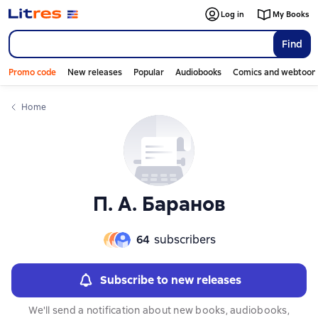
Слайдер с книгами
Log in
My Books
Find
Promo code
New releases
Popular
Audiobooks
Comics and webtoon
Home
П. А. Баранов
64
subscribers
Subscribe to new releases
We'll send a notification about new books, audiobooks,