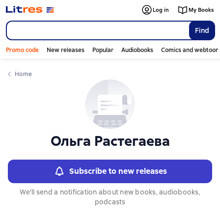
Слайдер с книгами
Слайдер с книгами
Log in
My Books
Find
Promo code
New releases
Popular
Audiobooks
Comics and webtoon
Home
Ольга Растегаева
Subscribe to new releases
We'll send a notification about new books, audiobooks,
podcasts