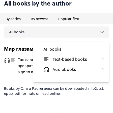
All books by the author
By series
By newest
Popular first
All books
Мир глазами путешественников
All books
Text-based books
1
Так сложились звезды. Как
from $7.41
превратить любовь к путешествиям
Audiobooks
1
в дело всей жизни
Books by Ольга Растегаева can be downloaded in fb2, txt,
epub, pdf formats or read online.