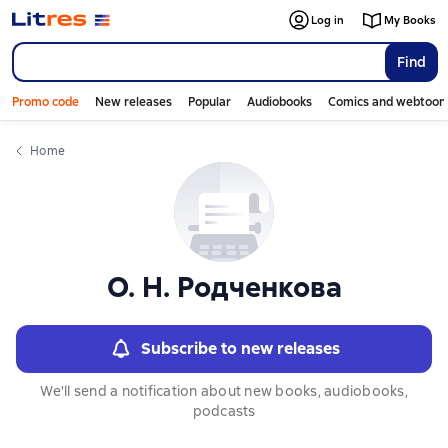
Слайдер с книгами
Log in
My Books
Find
Promo code
New releases
Popular
Audiobooks
Comics and webtoon
Home
О. Н. Родченкова
Subscribe to new releases
We'll send a notification about new books, audiobooks,
podcasts