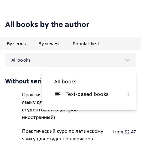
All books by the author
By series
By newest
Popular first
All books
Without series
All books
Text-based books
4
Практический курс по французскому
from $2.96
языку для самостоятельной работы
студентов СПО (второй
иностранный)
Практический курс по латинскому
from $2.47
языку для студентов-юристов