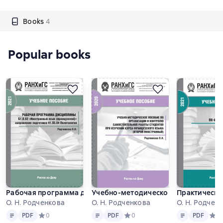
Books
4
Popular books
Рабочая программа дисциплины Б1.0.02 «Иностранный язык
Учебно-методическое пособие по ор
Практически
О. Н. Родченкова
О. Н. Родченкова
О. Н. Родчен
Text
PDF
Text
PDF
Text
PDF
PDF
Средний рейтинг 0 на основе 0 оценок
0
PDF
Средний рейтинг 0 на основе 0 
0
PDF
Сред
0