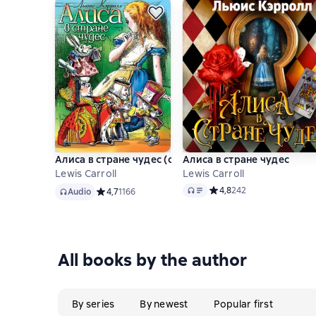
Алиса в стране чудес (спектакль)
Алиса в стране чудес
Lewis Carroll
Lewis Carroll
Audio
Audio
Средний рейтинг 4,8 на 
4,8
242
Audio
Средний рейтинг 4,7 на основе 1166 оценок
4,7
1166
All books by the author
By series
By newest
Popular first