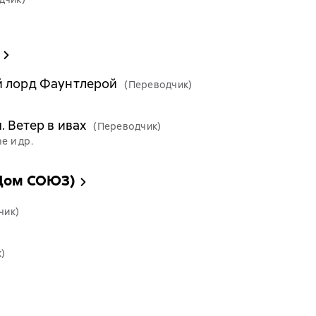
й лорд Фаунтлерой
(Переводчик)
. Ветер в ивах
(Переводчик)
e и др.
 Дом СОЮЗ)
чик)
)