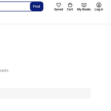
Find
Saved
Cart
My Books
Log in
casts