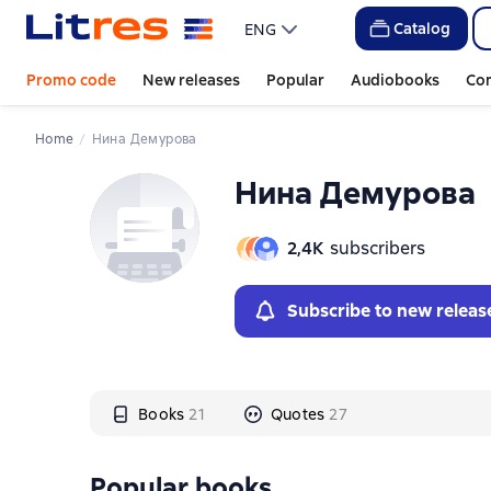
Слайдер с книгами
Слайдер с книгами
Catalog
ENG
Promo code
New releases
Popular
Audiobooks
Co
Home
Нина Демурова
Нина Демурова
2,4К
subscribers
Subscribe to new releas
Books
21
Quotes
27
Popular books