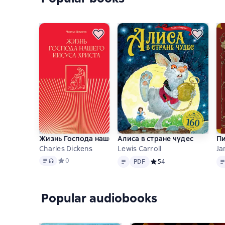
Жизнь Господа нашего Иисуса Христа
Алиса в стране чудес
Пи
Charles Dickens
Lewis Carroll
Ja
Text
, audio format available
Text
PDF
Te
Средний рейтинг 0 на основе 0 оценок
0
PDF
Средний рейтинг 5 на ос
5
4
Popular audiobooks