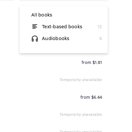
All books
Text-based books
15
from $5.83
Audiobooks
6
from $1.81
from $1.81
temporarily unavailable
from $6.44
temporarily unavailable