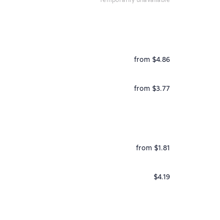
temporarily unavailable
from $4.86
from $3.77
from $1.81
$4.19