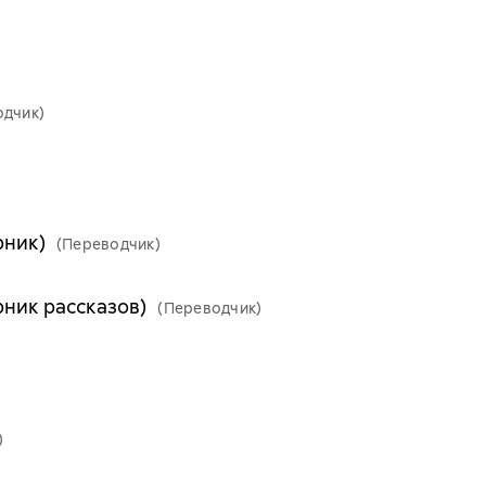
одчик)
рник)
(Переводчик)
рник рассказов)
(Переводчик)
)