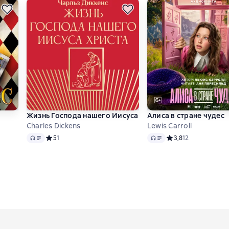
Жизнь Господа нашего Иисуса Христа
Алиса в стране чудес
Charles Dickens
Lewis Carroll
Audio
Audio
основе 242 оценок
Средний рейтинг 5 на основе 1 оценок
5
1
Средний рейтинг 3,8
3,8
12