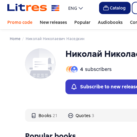
Слайдер с книгами
Слайдер с книгами
Catalog
ENG
Promo code
New releases
Popular
Audiobooks
Co
Home
Николай Николаевич Наседкин
Николай Никола
4
subscribers
Subscribe to new releas
Books
21
Quotes
3
Popular books