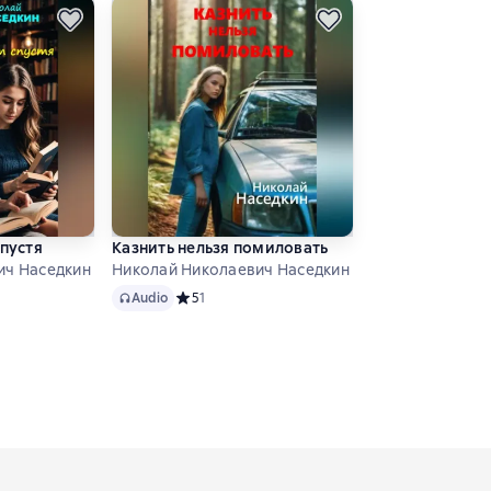
спустя
Казнить нельзя помиловать
ич Наседкин
Николай Николаевич Наседкин
Audio
тинг 0 на основе 0 оценок
Audio
Средний рейтинг 5 на основе 1 оценок
5
1