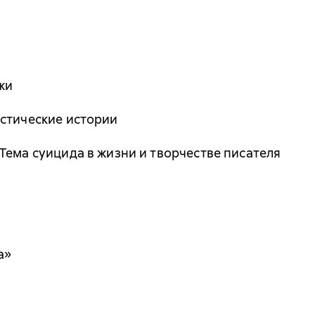
жи
астические истории
Тема суицида в жизни и творчестве писателя
а»