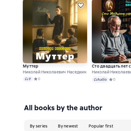
Муттер
Сто двадцать лет 
Николай Николаевич Наседкин
Николай Николаев
Audio
Audio
Средний рейтинг 0 на основе 0 оценок
0
Audio
Средний рей
0
All books by the author
By series
By newest
Popular first