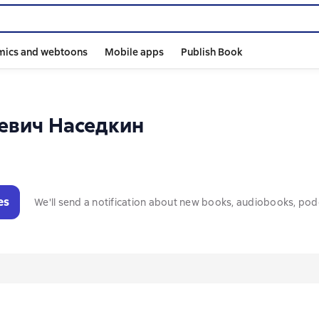
mics and webtoons
Mobile apps
Publish Book
евич Наседкин
es
We'll send a notification about new books, audiobooks, pod