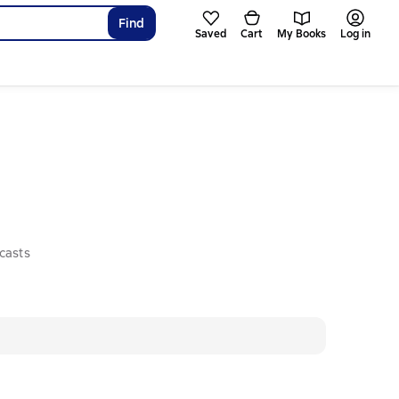
Find
Saved
Cart
My Books
Log in
casts