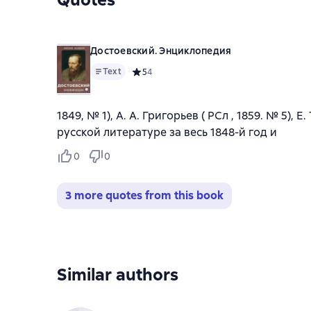
Достоевский. Энциклопедия
Text
Средний рейтинг 5 на основе 4 оценок
5
4
1849, № 1), А. А. Григорьев ( РСл , 1859. № 5)
русской литературе за весь 1848-й год и
0
0
3 more quotes from this book
Similar authors