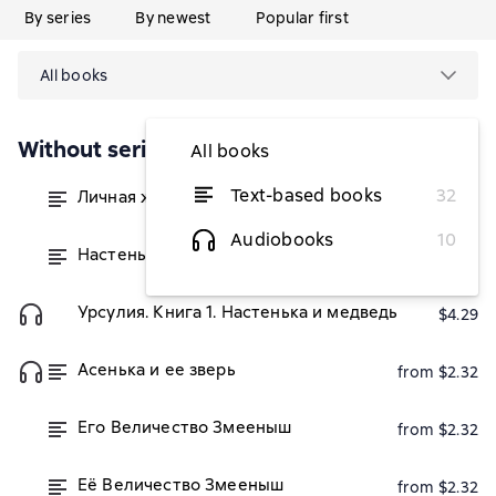
By series
By newest
Popular first
All books
Without series
All books
Text-based books
32
Личная жизнь гр. Романовой, ведьмы
from $1.83
Audiobooks
10
Настенька и медведь
from $2.32
Урсулия. Книга 1. Настенька и медведь
$4.29
Асенька и ее зверь
from $2.32
Его Величество Змееныш
from $2.32
Её Величество Змееныш
from $2.32