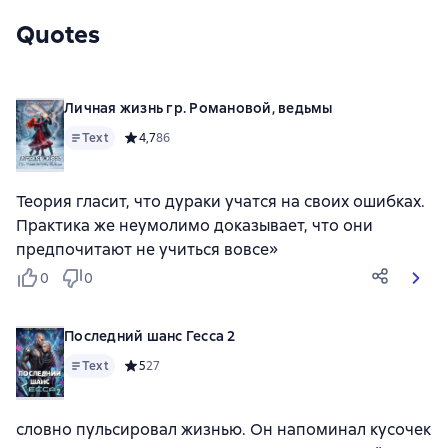
Quotes
Личная жизнь гр. Романовой, ведьмы
Text
Средний рейтинг 4,7 на основе 86 оценок
4,7
86
Теория гласит, что дураки учатся на своих ошибках.
Практика же неумолимо доказывает, что они
предпочитают не учиться вовсе»
0
0
Последний шанс Гесса 2
Text
Средний рейтинг 5 на основе 27 оценок
5
27
словно пульсировал жизнью. Он напоминал кусочек