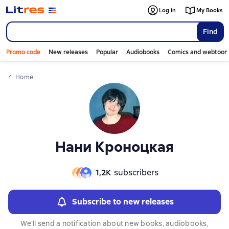
Слайдер с книгами
Слайдер с книгами
Log in
My Books
Find
Promo code
New releases
Popular
Audiobooks
Comics and webtoon
Home
Нани Кроноцкая
1,2К
subscribers
Subscribe to new releases
We'll send a notification about new books, audiobooks,