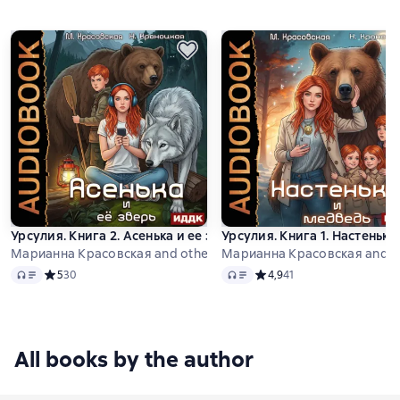
Урсулия. Книга 2. Асенька и ее зверь
Урсулия. Книга 1. Настенька
Марианна Красовская and others
Марианна Красовская and o
Audio
Audio
Средний рейтинг 5 на основе 30 оценок
5
30
Средний рейтинг 4,9 на ос
4,9
41
All books by the author