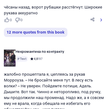
чёсаны назад, ворот рубашки расстёгнут. Широкие
рукава аккуратно
0
0
12 more quotes from this book
Некромантика по контракту
Text
Средний рейтинг 4,8 на основе 197 оценок
4,8
197
жалобно прошептала я, цепляясь за рукав
Морроуза. – Не бросайте меня тут. В лесу есть
волки? – Не уверен. Пойдемте потише, Адель.
Дышите. Вот так. Чинно и неторопливо, под ручку,
мы продолжили наш променад. Надо же, а я совсем
ему не врала, когда обещала не избегать его