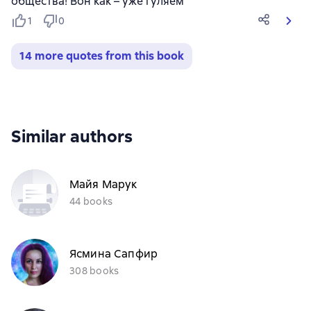
общества! Вон как – уже гуляем
1
0
14 more quotes from this book
Similar authors
Майя Марук
44 books
Ясмина Сапфир
308 books