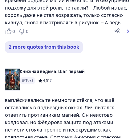
времени родовой магии и её власти. Я безупречно
подхожу для этой роли, не так ли? – Любой из вас, –
король даже не стал возражать, только согласно
кивнул, снова всматриваясь в рисунок. – А ведь
0
0
2 more quotes from this book
Книжная ведьма. Шаг первый
Text
Средний рейтинг 4,5 на основе 17 оценок
4,5
17
выплёскивались те немногие стёкла, что ещё
оставались в подъездных окнах. Лич пытался
ответить противникам магией. Он неистово
колдовал, но Фёдорова защита под атаками
нечисти стояла прочно и несокрушимо, как
крепостная стена. Сосульки Ануфрия с треском