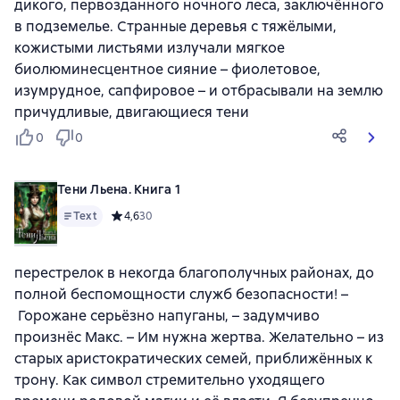
дикого, первозданного ночного леса, заключённого
в подземелье. Странные деревья с тяжёлыми,
кожистыми листьями излучали мягкое
биолюминесцентное сияние – фиолетовое,
изумрудное, сапфировое – и отбрасывали на землю
причудливые, двигающиеся тени
0
0
Тени Льена. Книга 1
Text
Средний рейтинг 4,6 на основе 30 оценок
4,6
30
перестрелок в некогда благополучных районах, до
полной беспомощности служб безопасности! –
Горожане серьёзно напуганы, – задумчиво
произнёс Макс. – Им нужна жертва. Желательно – из
старых аристократических семей, приближённых к
трону. Как символ стремительно уходящего