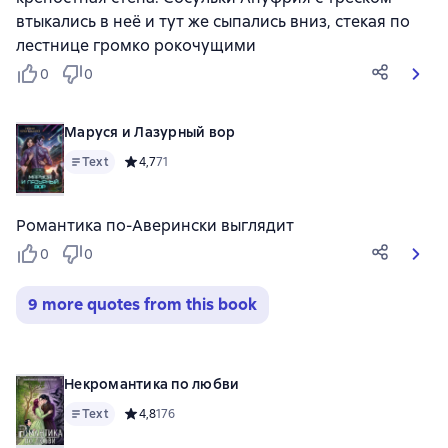
втыкались в неё и тут же сыпались вниз, стекая по
лестнице громко рокочущими
0
0
Маруся и Лазурный вор
Text
Средний рейтинг 4,7 на основе 71 оценок
4,7
71
Романтика по-Аверински выглядит
0
0
9 more quotes from this book
Некромантика по любви
Text
Средний рейтинг 4,8 на основе 176 оценок
4,8
176