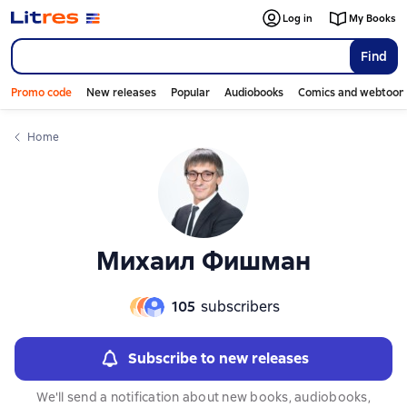
Слайдер с книгами
Log in
My Books
Find
Promo code
New releases
Popular
Audiobooks
Comics and webtoon
Home
Михаил Фишман
105
subscribers
Subscribe to new releases
We'll send a notification about new books, audiobooks,