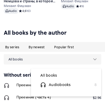
Немцова и страны, в которой
Михаил Фишман
Audio
он не стал президентом
Михаил Фишман
Audio
Средний рейтинг 4 н
4
16
Audio
Audio
Средний рейтинг 4,6 на основе 163 оценок
4,6
163
All books by the author
By series
By newest
Popular first
All books
Without series
All books
Audiobooks
8
Преемник (Часть 3)
$2.96
Преемник (Часть 4)
$2.96