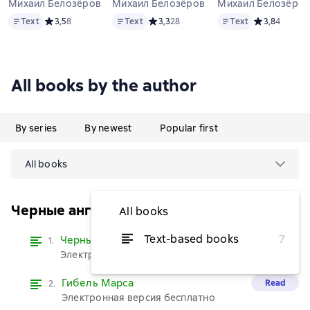
Михаил Белозёров
Михаил Белозёров
Михаил Белозёро
Text
Text
Text
Text
Средний рейтинг 3,5 на основе 8 оценок
3,5
8
Text
Средний рейтинг 3,3 на основе 28 оце
3,3
28
Text
Средний рейти
3,8
4
All books by the author
By series
By newest
Popular first
All books
Черные ангелы
All books
Text-based books
7
Черные ангелы
Read
1.
Электронная версия бесплатно
Гибель Марса
Read
2.
Электронная версия бесплатно