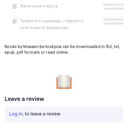
temporarily
Железные паруса
unavailable
temporarily
Тревоги и надежды старшего
unavailable
лейтенанта Берзалова
Books by Михаил Белозёров can be downloaded in fb2, txt,
epub, pdf formats or read online.
Leave a review
Log in
, to leave a review