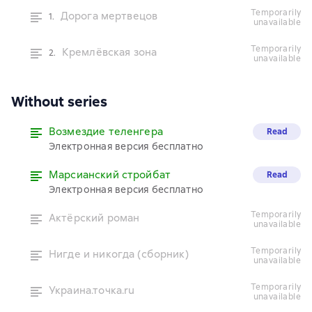
temporarily
Дорога мертвецов
1.
unavailable
temporarily
Кремлёвская зона
2.
unavailable
Without series
Возмездие теленгера
Read
Электронная версия бесплатно
Марсианский стройбат
Read
Электронная версия бесплатно
temporarily
Актёрский роман
unavailable
temporarily
Нигде и никогда (сборник)
unavailable
temporarily
Украина.точка.ru
unavailable