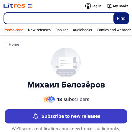
Слайдер с книгами
Log in
My Books
Find
Promo code
New releases
Popular
Audiobooks
Comics and webtoon
Home
Михаил Белозёров
18
subscribers
Subscribe to new releases
We'll send a notification about new books, audiobooks,