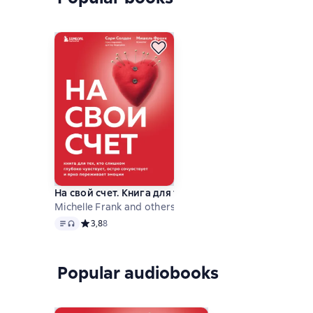
На свой счет. Книга для тех, кто слишком глубоко 
Michelle Frank and others
Text
, audio format available
Средний рейтинг 3,8 на основе 8 оценок
3,8
8
Popular audiobooks