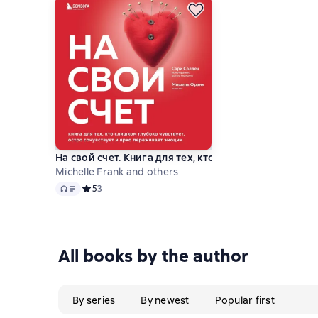
На свой счет. Книга для тех, кто слишком глубоко 
Michelle Frank and others
Audio
Средний рейтинг 5 на основе 3 оценок
5
3
All books by the author
By series
By newest
Popular first