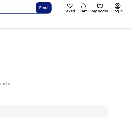
Find
Saved
Cart
My Books
Log in
casts