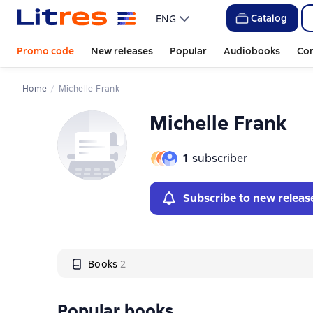
Слайдер с книгами
Слайдер с книгами
Catalog
ENG
Promo code
New releases
Popular
Audiobooks
Co
Home
Michelle Frank
Michelle Frank
1
subscriber
Subscribe to new releas
Books
2
Popular books