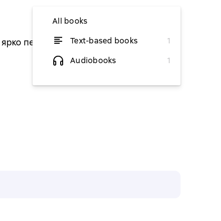
All books
Text-based books
1
 и ярко переживает эмоции
from $5.39
Audiobooks
1