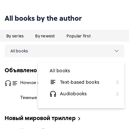
All books by the author
By series
By newest
Popular first
All books
Объявлено убийство
All books
Text-based books
3
Ночное плавание
from $5.10
Audiobooks
2
Темные углы
from $4.49
Новый мировой триллер