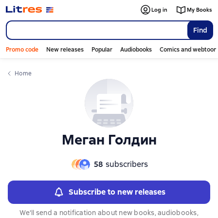
Слайдер с книгами
Слайдер с книгами
Log in
My Books
Find
Promo code
New releases
Popular
Audiobooks
Comics and webtoon
Home
Меган Голдин
58
subscribers
Subscribe to new releases
We'll send a notification about new books, audiobooks,