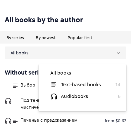
All books by the author
By series
By newest
Popular first
All books
Without series
All books
Text-based books
14
Выбор
from $0.62
Audiobooks
6
Под тенью реальности. Сборник
$3.08
мистических рассказов
Печенье с предсказанием
from $0.62