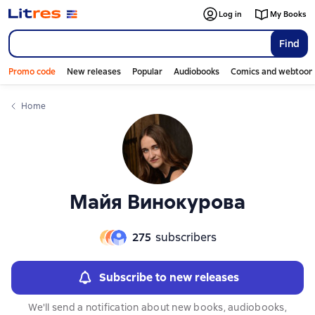
Слайдер с книгами
Слайдер с книгами
Log in
My Books
Find
Promo code
New releases
Popular
Audiobooks
Comics and webtoon
Home
Майя Винокурова
275
subscribers
Subscribe to new releases
We'll send a notification about new books, audiobooks,