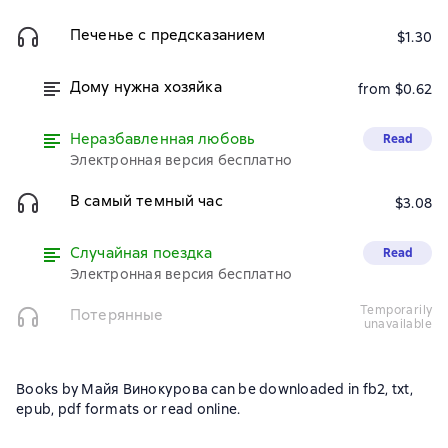
Печенье с предсказанием
$1.30
Дому нужна хозяйка
from $0.62
Неразбавленная любовь
Read
Электронная версия бесплатно
В самый темный час
$3.08
Случайная поездка
Read
Электронная версия бесплатно
temporarily
Потерянные
unavailable
Books by Майя Винокурова can be downloaded in fb2, txt,
epub, pdf formats or read online.