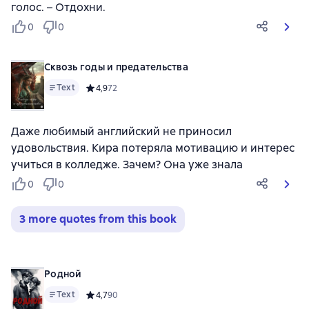
голос. – Отдохни.
0
0
Сквозь годы и предательства
Text
Средний рейтинг 4,9 на основе 72 оценок
4,9
72
Даже любимый английский не приносил
удовольствия. Кира потеряла мотивацию и интерес
учиться в колледже. Зачем? Она уже знала
0
0
3 more quotes from this book
Родной
Text
Средний рейтинг 4,7 на основе 90 оценок
4,7
90