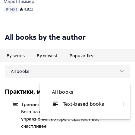
Марк Шиммер
Text
Text
Средний рейтинг 4,8 на основе 22 оценок
4,8
22
All books by the author
By series
By newest
Popular first
All books
Практики, меняющие жизнь
All books
Text-based books
1
Тренинг по Доналду Уолшу. Ответы
from $3.64
Бога на любые ваши вопросы. 50
упражнений, которые сделают вас
счастливее