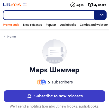
Слайдер с книгами
Log in
My Books
Find
Promo code
New releases
Popular
Audiobooks
Comics and webtoon
Home
Марк Шиммер
5
subscribers
Subscribe to new releases
We'll send a notification about new books, audiobooks,