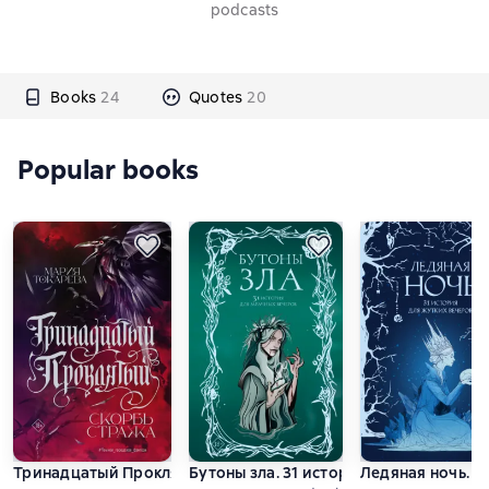
podcasts
Books
24
Quotes
20
Popular books
Тринадцатый Проклятый. Скорбь Стража
Бутоны зла. 31 история для мрачных 
Ледяная ночь. 3