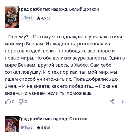
Град разбитых надежд. Белый Дракон
Text
Средний рейтинг 4,5 на основе 22 оценок
4,5
22
– Почему? – Потому что однажды асуры захватили
мой мир Бенаам. Их жадность, рожденная из
пороков людей, велит порабощать все новые и
новые миры. Но оба великих асура заперты. Один в
мире Бенаам, другой здесь, в Хаосе. Сам себе
соткал ловушку. И с тех пор как пал мой мир, мы
ищем способ уничтожить их. Пока добрались до
Змея. – И не знаете, как его победить… – Пока не
знаем. Но узнаем, если ты поможешь.
0
0
Град разбитых надежд. Охотник
Text
Средний рейтинг 4,8 на основе 36 оценок
4,8
36