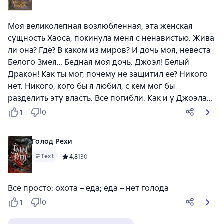
Моя великолепная возлюбленная, эта женская
сущность Хаоса, покинула меня с ненавистью. Жива
ли она? Где? В каком из миров? И дочь моя, невеста
Белого Змея… Бедная моя дочь. Джоэл! Белый
Дракон! Как ты мог, почему не защитил ее? Никого
нет. Никого, кого бы я любил, с кем мог бы
разделить эту власть. Все погибли. Как и у Джоэла…
1
0
Голод Рехи
Text
Средний рейтинг 4,8 на основе 130 оценок
4,8
130
Все просто: охота – еда; еда – нет голода
1
0