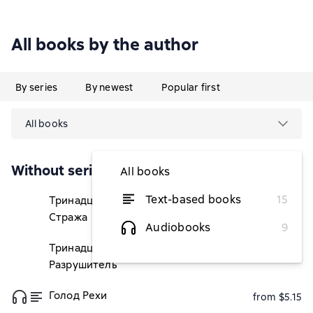
All books by the author
By series
By newest
Popular first
All books
Without series
All books
Text-based books
15
Тринадцатый Проклятый. Скорбь
from $5.52
Стража
Audiobooks
9
Тринадцатый Проклятый.
from $3.92
Разрушитель
Голод Рехи
from $5.15