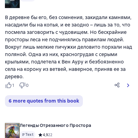
В деревне бы его, без сомнения, закидали камнями,
насадили бы на копья, и ее заодно – лишь за то, что
посмела заговорить с чудовищем. Но бескрайние
просторы леса не подчинялись правилам людей.
Вокруг лишь мелкие пичужки деловито порхали над
поляной. Одна из них, красногрудая с серыми
крыльями, подлетела к Вен Ауру и безбоязненно
села на корону из ветвей, наверное, приняв ее за
дерево.
1
0
6 more quotes from this book
Легенды Отрезанного Простора
Text
Средний рейтинг 4,9 на основе 22 оценок
4,9
22