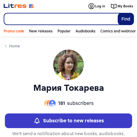
Слайдер с книгами
Слайдер с книгами
Log in
My Books
Find
Promo code
New releases
Popular
Audiobooks
Comics and webtoon
Home
Мария Токарева
181
subscribers
Subscribe to new releases
We'll send a notification about new books, audiobooks,