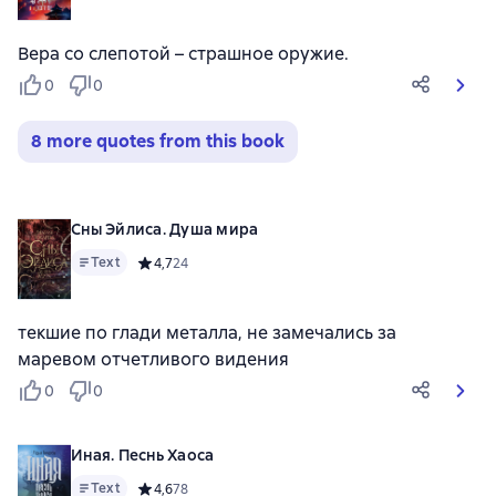
Вера со слепотой – страшное оружие.
0
0
8 more quotes from this book
Сны Эйлиса. Душа мира
Text
Средний рейтинг 4,7 на основе 24 оценок
4,7
24
текшие по глади металла, не замечались за
маревом отчетливого видения
0
0
Иная. Песнь Хаоса
Text
Средний рейтинг 4,6 на основе 78 оценок
4,6
78