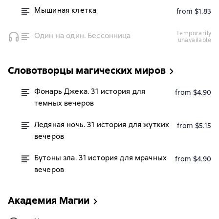
Мышиная клетка
from $1.83
temporarily
Один на один. Бессонница
unavailable
Словотворцы магических миров
Фонарь Джека. 31 история для
from $4.90
темных вечеров
Ледяная ночь. 31 история для жутких
from $5.15
вечеров
Бутоны зла. 31 история для мрачных
from $4.90
вечеров
Академия Магии