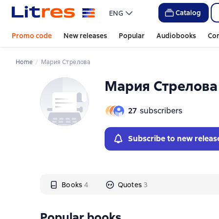
Слайдер с книгами
Слайдер с книгами
Catalog
ENG
Promo code
New releases
Popular
Audiobooks
Co
Home
Мария Стрелова
Мария Стрелова
27
subscribers
Subscribe to new releas
Books
4
Quotes
3
Popular books