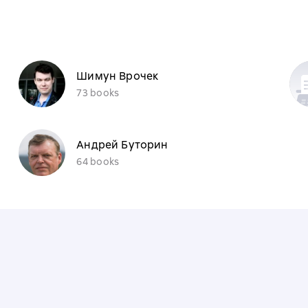
Шимун Врочек
73 books
Андрей Буторин
64 books