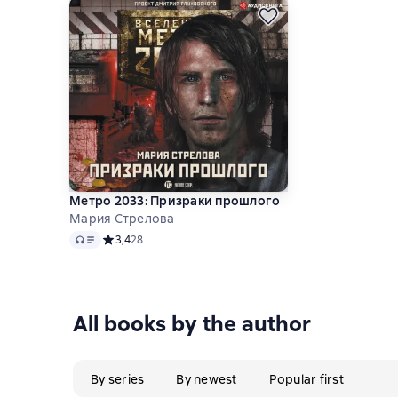
Метро 2033: Призраки прошлого
Мария Стрелова
Audio
Средний рейтинг 3,4 на основе 28 оценок
3,4
28
All books by the author
By series
By newest
Popular first