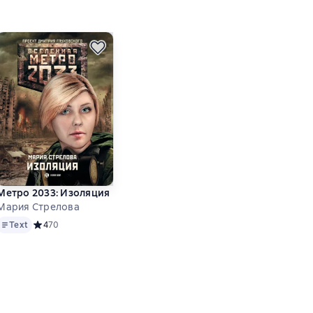
ет
Метро 2033: Изоляция
Мария Стрелова
Text
а основе 67 оценок
Text
Средний рейтинг 4 на основе 70 оценок
4
70