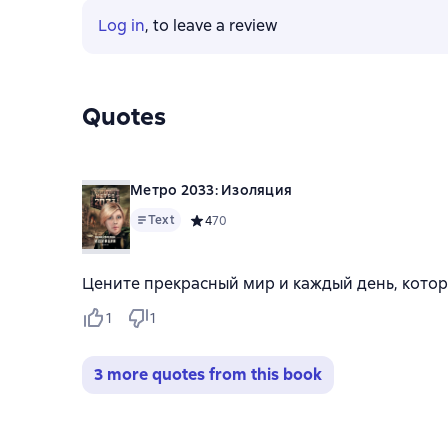
Log in
, to leave a review
Quotes
Метро 2033: Изоляция
Text
Средний рейтинг 4 на основе 70 оценок
4
70
Цените прекрасный мир и каждый день, котор
1
1
3 more quotes from this book