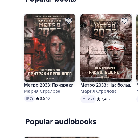
Метро 2033: Призраки прошлого
Метро 2033: Нас больше н
Мария Стрелова
Мария Стрелова
Text
, audio format available
Text
Средний рейтинг 3,5 на основе 40 оценок
3,5
40
Text
Средний рейтинг 3,4 н
3,4
67
Popular audiobooks