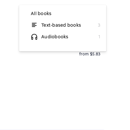
All books
Text-based books
3
from $4.86
Audiobooks
1
from $5.46
from $5.83