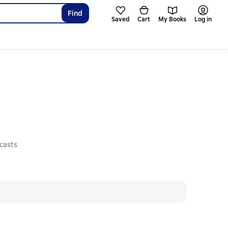
Find
Saved
Cart
My Books
Log in
casts