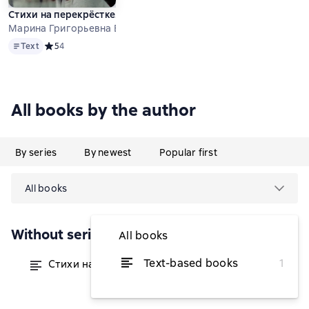
Стихи на перекрёстке. Поэзия
Марина Григорьевна Бойкова-Гальяни
Text
Text
Средний рейтинг 5 на основе 4 оценок
5
4
All books by the author
By series
By newest
Popular first
All books
Without series
All books
Text-based books
1
Стихи на перекрёстке. Поэзия
from $1.47