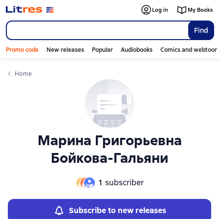
Слайдер с книгами
Log in
My Books
Find
Promo code
New releases
Popular
Audiobooks
Comics and webtoon
Home
Марина Григорьевна
Бойкова-Гальяни
1
subscriber
Subscribe to new releases