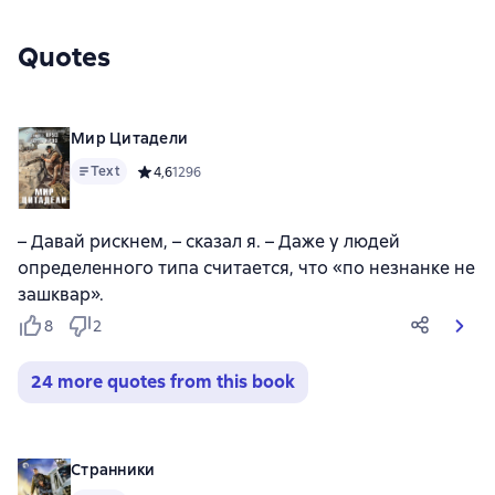
Quotes
Мир Цитадели
Text
Средний рейтинг 4,6 на основе 1296 оценок
4,6
1296
– Давай рискнем, – сказал я. – Даже у людей
определенного типа считается, что «по незнанке не
зашквар».
8
2
24 more quotes from this book
Странники