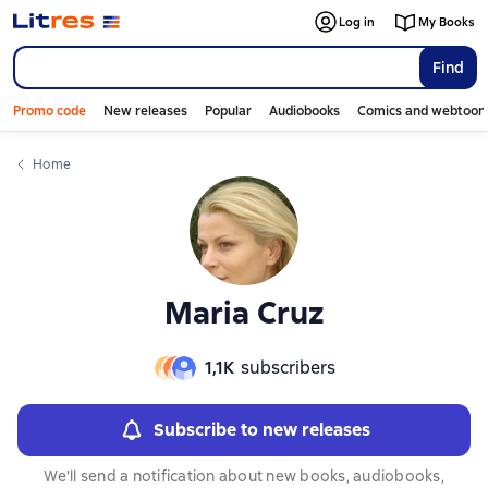
Слайдер с книгами
Слайдер с книгами
Log in
My Books
Find
Promo code
New releases
Popular
Audiobooks
Comics and webtoon
Home
Maria Cruz
1,1К
subscribers
Subscribe to new releases
We'll send a notification about new books, audiobooks,