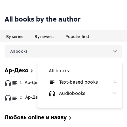
All books by the author
By series
By newest
Popular first
All books
Ар-Деко
All books
Text-based books
14
Ар-Деко
1.
from $3.64
Audiobooks
14
Ар-Деко. Своя игра
2.
from $2.06
Любовь online и наяву