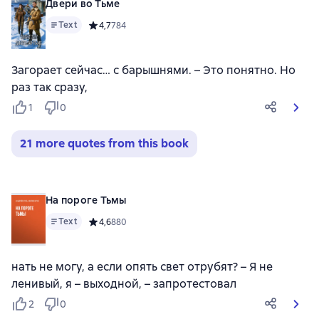
Двери во Тьме
Text
Средний рейтинг 4,7 на основе 784 оценок
4,7
784
Загорает сейчас… с барышнями. – Это понятно. Но
раз так сразу,
1
0
21 more quotes from this book
На пороге Тьмы
Text
Средний рейтинг 4,6 на основе 880 оценок
4,6
880
нать не могу, а если опять свет отрубят? – Я не
ленивый, я – выходной, – запротестовал
2
0