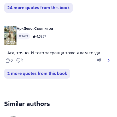
24 more quotes from this book
Ар-Деко. Своя игра
Text
Средний рейтинг 4,5 на основе 357 оценок
4,5
357
– Ага, точно. И того засранца тоже я вам тогда
0
1
2 more quotes from this book
Similar authors