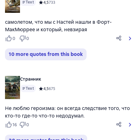
Text
Средний рейтинг 4,5 на основе 733 оценок
4,5
733
самолетом, что мы с Настей нашли в Форт-
МакМюррее и который, невзирая
0
0
10 more quotes from this book
Странник
Text
Средний рейтинг 4,5 на основе 675 оценок
4,5
675
Не люблю героизма: он всегда следствие того, что
кто-то где-то что-то недодумал.
16
0