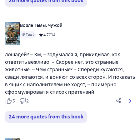
20 more quotes from this book
Возле Тьмы. Чужой
Text
Средний рейтинг 4,7 на основе 734 оценок
4,7
734
лошадей? – Хм, – задумался я, прикидывая, как
ответить вежливо. – Скорее нет, это странные
животные. – Чем странные? – Спереди кусаются,
сзади лягаются, и воняют со всех сторон. И покакать
в ящик с наполнителем не ходят, – примерно
сформулировал я список претензий.
5
2
24 more quotes from this book