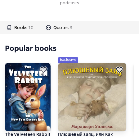
podcasts
Books
10
Quotes
3
Popular books
Exclusive
The Velveteen Rabbit
Плюшевый заяц, или Как
Пл