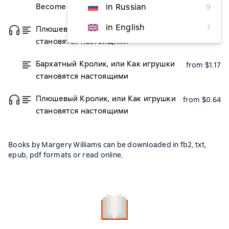
Become Real
in Russian
9
in English
1
Плюшевый заяц, или Как игрушки
from $1.22
становятся настоящими
Бархатный Кролик, или Как игрушки
from $1.17
становятся настоящими
Плюшевый Кролик, или Как игрушки
from $0.64
становятся настоящими
Books by Margery Williams can be downloaded in fb2, txt,
epub, pdf formats or read online.