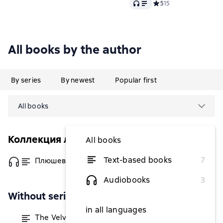
Audio
Средний рейтинг 5 на о
5
15
All books by the author
By series
By newest
Popular first
All books
Коллекция любимых книг
All books
Text-based books
7
Плюшевый кролик
from $1.35
Audiobooks
3
Without series
in all languages
The Velveteen Rabbit or How Toys
from $1.10