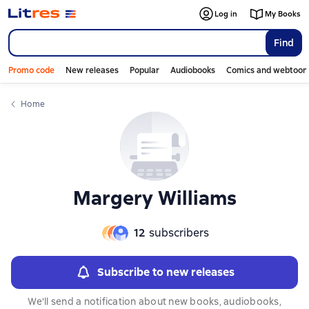
Слайдер с книгами
Слайдер с книгами
Log in
My Books
Find
Promo code
New releases
Popular
Audiobooks
Comics and webtoon
Home
Margery Williams
12
subscribers
Subscribe to new releases
We'll send a notification about new books, audiobooks,