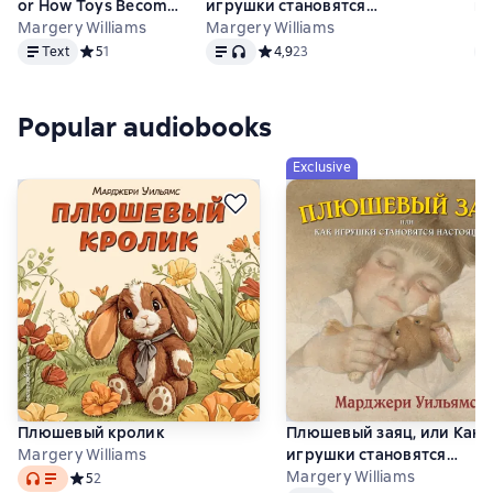
or How Toys Become
игрушки становятся
иг
Real
Margery Williams
настоящими
Margery Williams
н
Ma
Text
Text
, audio format available
Te
Text
Средний рейтинг 5 на основе 1 оценок
5
1
Средний рейтинг 4,9 на основе 23 
4,9
23
Popular audiobooks
Exclusive
Плюшевый кролик
Плюшевый заяц, или Как
Margery Williams
игрушки становятся
Audio
настоящими
Margery Williams
Средний рейтинг 5 на основе 2 оценок
5
2