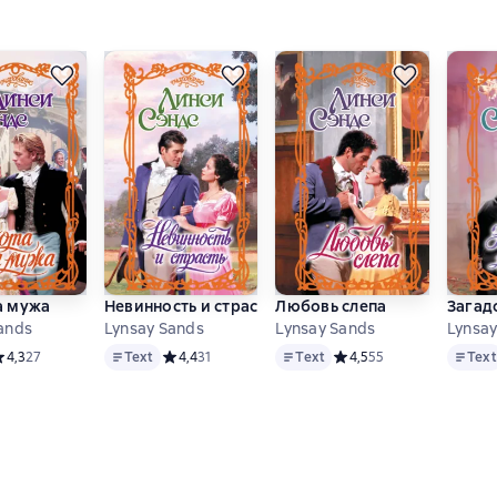
а мужа
Невинность и страсть
Любовь слепа
Загад
ands
Lynsay Sands
Lynsay Sands
Lynsay
Text
Text
Text
е 30 оценок
редний рейтинг 4,3 на основе 27 оценок
4,3
27
Text
Средний рейтинг 4,4 на основе 31 оценок
4,4
31
Text
Средний рейтинг 4,5 на 
4,5
55
Text