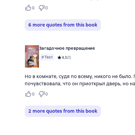
0
0
6 more quotes from this book
Загадочное превращение
Text
Средний рейтинг 4,3 на основе 25 оценок
4,3
25
Но в комнате, судя по всему, никого не было.
почувствовала, что он приоткрыл дверь, но н
0
0
2 more quotes from this book