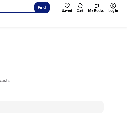
Find
Saved
Cart
My Books
Log in
casts