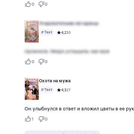
0
0
Очаровательная негодница
18+
Text
Средний рейтинг 4,2 на основе 30 оценок
4,2
30
промокла. Мюри услышала, как муж
0
0
Охота на мужа
Text
Средний рейтинг 4,3 на основе 27 оценок
4,3
27
Он улыбнулся в ответ и вложил цветы в ее ру
1
0