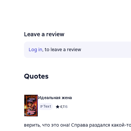
Leave a review
Log in
, to leave a review
Quotes
Идеальная жена
Text
Средний рейтинг 4,1 на основе 16 оценок
4,1
16
верить, что это она! Справа раздался какой-т