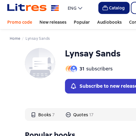
Слайдер с книгами
Слайдер с книгами
Catalog
ENG
Promo code
New releases
Popular
Audiobooks
Co
Home
Lynsay Sands
Lynsay Sands
31
subscribers
Subscribe to new releas
Books
7
Quotes
17
Popular books