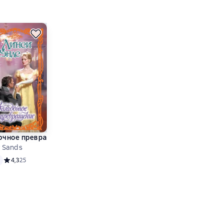
очное превращение
 Sands
основе 55 оценок
Средний рейтинг 4,3 на основе 25 оценок
4,3
25