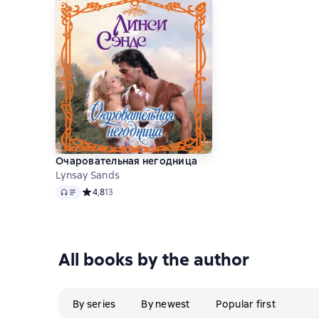
18+
Очаровательная негодница
Lynsay Sands
Audio
Средний рейтинг 4,8 на основе 13 оценок
4,8
13
All books by the author
By series
By newest
Popular first