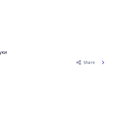
уки
Share