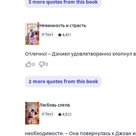
5 more quotes from this book
Невинность и страсть
Text
Средний рейтинг 4,4 на основе 31 оценок
4,4
31
Отлично! – Дэниел удовлетворенно хлопнул в
0
0
2 more quotes from this book
Любовь слепа
Text
Средний рейтинг 4,5 на основе 55 оценок
4,5
55
необходимости. – Она повернулась к Джоан и 