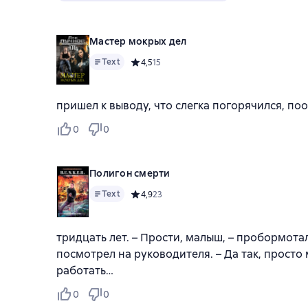
Мастер мокрых дел
Text
Средний рейтинг 4,5 на основе 15 оценок
4,5
15
пришел к выводу, что слегка погорячился, по
0
0
Полигон смерти
Text
Средний рейтинг 4,9 на основе 23 оценок
4,9
23
тридцать лет. – Прости, малыш, – пробормота
посмотрел на руководителя. – Да так, просто 
работать…
0
0