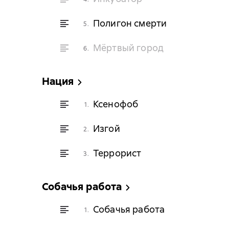
Полигон смерти
5.
Мёртвый город
6.
Нация
Ксенофоб
1.
Изгой
2.
Террорист
3.
Собачья работа
Собачья работа
1.