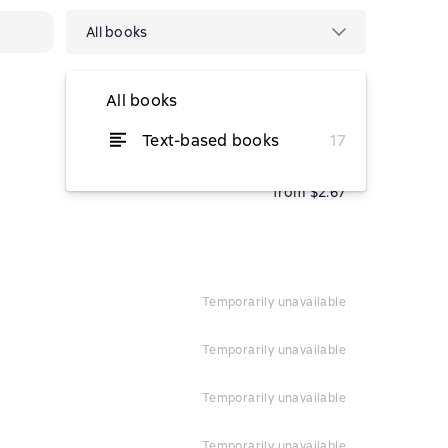
All books
All books
Text-based books
17
from $2.67
from $2.67
temporarily unavailable
temporarily unavailable
temporarily unavailable
temporarily unavailable