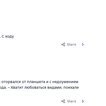
. С ходу
Share
кс оторвался от планшета и с недоумением
хода. – Хватит любоваться видами, поехали
Share