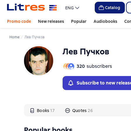
Слайдер с книгами
Catalog
ENG
Promo code
New releases
Popular
Audiobooks
Co
Home
Лев Пучков
Лев Пучков
320
subscribers
Subscribe to new releas
Books
17
Quotes
26
Popular books