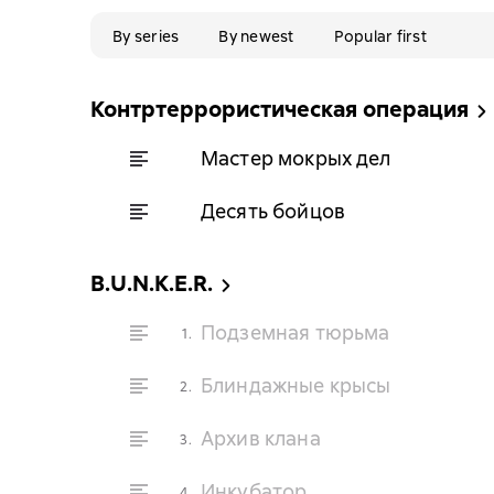
By series
By newest
Popular first
Контртеррористическая операция
Мастер мокрых дел
Десять бойцов
B.U.N.K.E.R.
Подземная тюрьма
1.
Блиндажные крысы
2.
Архив клана
3.
Инкубатор
4.