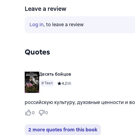
Leave a review
Log in
, to leave a review
Quotes
Десять бойцов
Text
Средний рейтинг 4,2 на основе 36 оценок
4,2
36
российскую культуру, духовные ценности и в
0
0
2 more quotes from this book