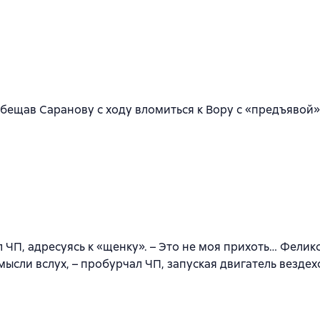
обещав Саранову с ходу вломиться к Вору с «предъявой»
л ЧП, адресуясь к «щенку». – Это не моя прихоть… Фели
мысли вслух, – пробурчал ЧП, запуская двигатель везде