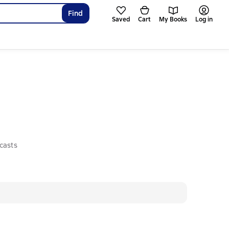
Find
Saved
Cart
My Books
Log in
casts