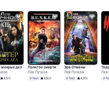
 мокрых дел
Полигон смерти
Эра Отмены
Тер
чков
Лев Пучков
Лев Пучков
Лев
Text
Text
Text
снове 26 оценок
Средний рейтинг 4,5 на основе 15 оценок
4,5
15
Text
Средний рейтинг 4,9 на основе 23 оценок
4,9
23
Text
Средний рейтинг 4,3 н
4,3
16
Te