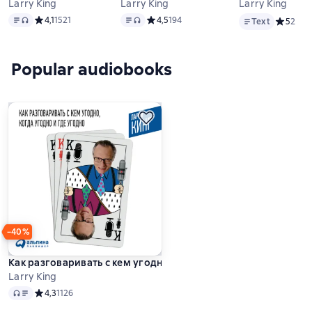
Larry King
Larry King
Larry King
Text
, audio format available
Text
, audio format available
Text
Средний рейтинг 4,1 на основе 1521 оценок
4,1
1521
Средний рейтинг 4,5 на основе 194 оце
4,5
194
Text
Средний 
5
2
Popular audiobooks
−40%
Как разговаривать с кем угодно, когда угодно и где угодно
Larry King
Audio
Средний рейтинг 4,3 на основе 1126 оценок
4,3
1126