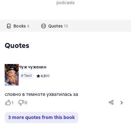
podcasts
Books
4
Quotes
10
Quotes
Чуж чуженин
Text
Средний рейтинг 4,8 на основе 95 оценок
4,8
95
словно в темноте ухватилась за
1
0
3 more quotes from this book