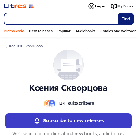
Log in
My Books
Find
Promo code
New releases
Popular
Audiobooks
Comics and webtoon
Ксения Скворцова
Ксения Скворцова
134
subscribers
Subscribe to new releases
We'll send a notification about new books, audiobooks,