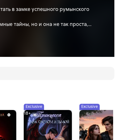
тать в замке успешного румынского
ные тайны, но и она не так проста,
Exclusive
Exclusive
E
18+
18