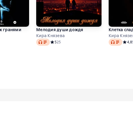
ж гранями
Мелодия души дождя
Клетка сла
Кира Князева
Кира Князе
Audio
Audio
Средний рейтинг 5 на основе 25 оценок
5
25
Средн
4,8
инг 4,9 на основе 15 оценок