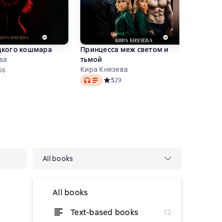
дкого кошмара
Принцесса меж светом и
Пламя
ва
тьмой
Кира 
Audio
Кира Князева
ий рейтинг 4,8 на основе 56 оценок
56
Audio
Средний рейтинг 5 на основе 29 оценок
5
29
All books
All books
Text-based books
12
from $2.46