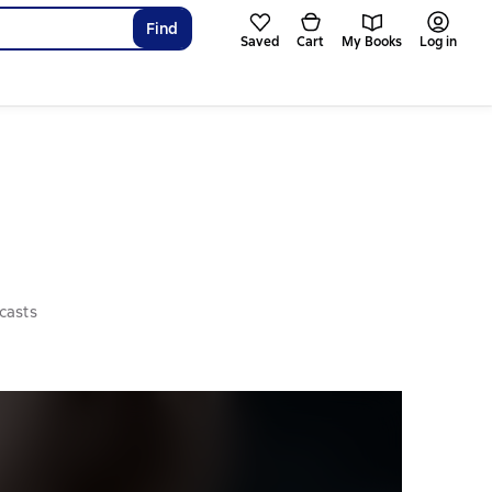
Find
Saved
Cart
My Books
Log in
casts