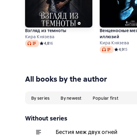
Взгляд из темноты
Венценосные ме
Кира Князева
иллюзий
Audio
Кира Князева
Средний рейтинг 4,8 на основе 16 оценок
4,8
16
Audio
Средний рейт
4,9
15
All books by the author
By series
By newest
Popular first
Without series
Бестия меж двух огней