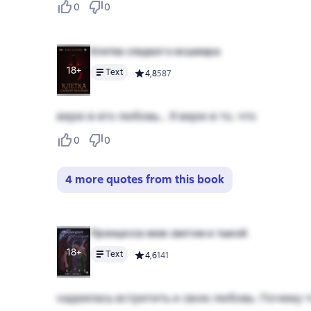
0
0
Клетка сладкого кошмара
18+
Text
Средний рейтинг 4,8 на основе 587 оцено
4,8
587
верю в его любовь… Я верю в то, что
0
0
4 more quotes from this book
Принцесса меж светом и тьмой
18+
Text
Средний рейтинг 4,6 на основе 141 оценок
4,6
141
надеялась встретить и свою любовь. Почему-