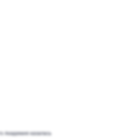
к
то Академия казалась