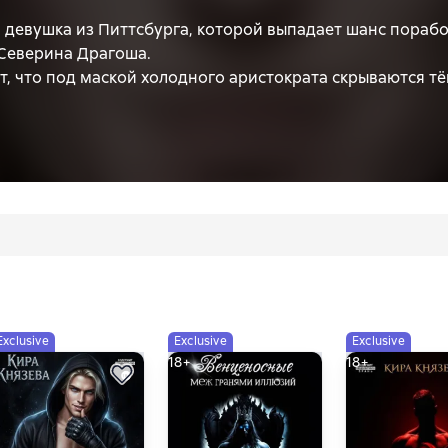
 девушка из Питтсбурга, которой выпадает шанс порабо
Северина Драгоша.
, что под маской холодного аристократа скрываются тём
я самоуверенному бизнесмену.
Exclusive
Exclusive
Exclusive
18+
18+