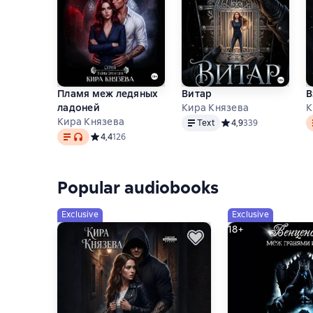
Пламя меж ледяных
Витар
В
ладоней
Кира Князева
К
Text
T
Кира Князева
Text
Средний рейтинг 4,9 
4,9
339
Text
, audio format available
Средний рейтинг 4,4 на основе 126 оценок
4,4
126
Popular audiobooks
Exclusive
Exclusive
18+