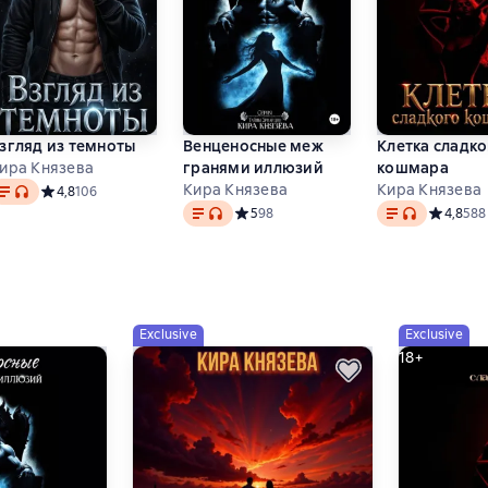
згляд из темноты
Венценосные меж
Клетка сладк
ира Князева
гранями иллюзий
кошмара
ext
, audio format available
Кира Князева
Кира Князева
на основе 339 оценок
Средний рейтинг 4,8 на основе 106 оценок
4,8
106
Text
, audio format available
Text
, audio forma
Средний рейтинг 5 на основе 98 оцено
5
98
Средний 
4,8
588
Exclusive
Exclusive
18+