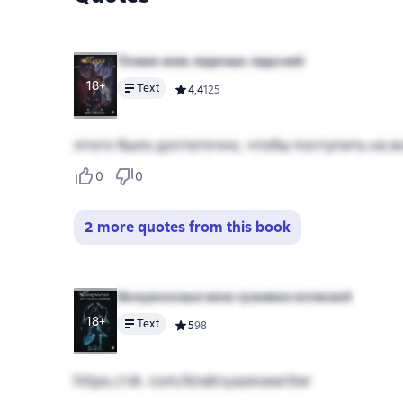
Пламя меж ледяных ладоней
18+
Text
Средний рейтинг 4,4 на основе 125 оценок
4,4
125
этого было достаточно, чтобы поступить на 
0
0
2 more quotes from this book
Венценосные меж гранями иллюзий
18+
Text
Средний рейтинг 5 на основе 98 оценок
5
98
https://vk. com/kiraknyazevawriter