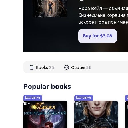
Нора Вейл — обычная
бизнесмена Корвина 
Вскоре Нора понимает
как могло показатьс
Buy for
$3.08
Books
23
Quotes
36
Popular books
Exclusive
Exclusive
18+
18+