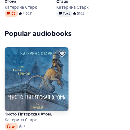
Хтонь
Старк
Катерина Старк
Катерина Старк
Text
, audio format available
Text
Средний рейтинг 4,9 на основе 211 оценок
4,9
211
Text
Средний рейтинг 5 на основе 165
5
165
Popular audiobooks
Чисто Питерская Хтонь
Катерина Старк
Audio
Средний рейтинг 0 на основе 0 оценок
0