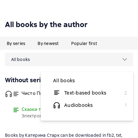
All books by the author
By series
By newest
Popular first
All books
Without series
All books
Text-based books
2
Чисто Питерская Хтонь
from $2.46
Audiobooks
1
Сказки тётушки Старк
Read
Электронная версия бесплатно
Books by Катерина Старк can be downloaded in fb2, txt,