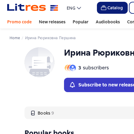
Слайдер с книгами
Слайдер с книгами
Catalog
ENG
Promo code
New releases
Popular
Audiobooks
Co
Home
Ирина Рюриковна Першина
Ирина Рюриков
3
subscribers
Subscribe to new releas
Books
9
Popular books