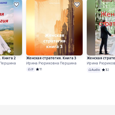
. Книга 2
Женская стратегия. Книга 3
Женская страт
 Першина
Ирина Рюриковна Першина
Ирина Рюрико
Audio
Audio
 1 на основе 1 оценок
Средний рейтинг 1 на основе 1 оценок
1
1
Audio
Средний 
3
2