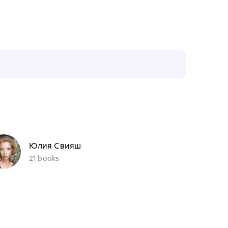
Юлия Свияш
21 books