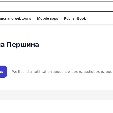
mics and webtoons
Mobile apps
Publish Book
на Першина
es
We'll send a notification about new books, audiobooks, pod