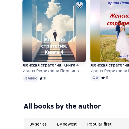
Женская стратегия. Книга 4
Женская стратегия
Ирина Рюриковна Першина
Ирина Рюриковна
Audio
Audio
Средний рейтинг
1
1
Audio
Средний рейтинг 1 на основе 1 оценок
1
1
All books by the author
By series
By newest
Popular first