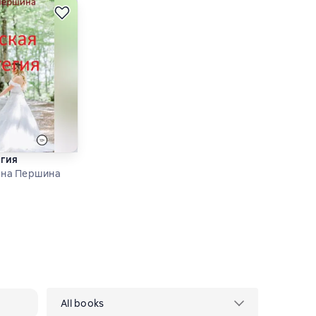
егия
вна Першина
рейтинг 3 на основе 2 оценок
All books