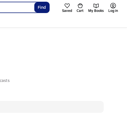
Find
Saved
Cart
My Books
Log in
casts