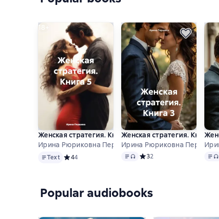
18+
Женская стратегия. Книга 5
Женская стратегия. Книга 3
Жен
Ирина Рюриковна Першина
Ирина Рюриковна Першина
Ири
Text
Text
, audio format available
Text
Средний рейтинг 3 на осно
3
2
Text
Средний рейтинг 4 на основе 4 оценок
4
4
Popular audiobooks