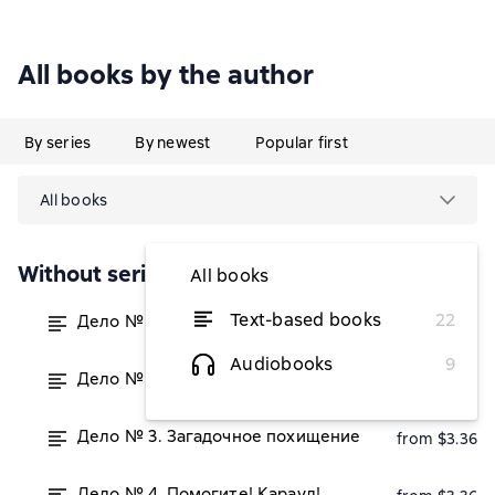
All books by the author
By series
By newest
Popular first
All books
Without series
All books
Text-based books
22
Дело № 1. Кот без сапог
from $3.36
Audiobooks
9
Дело № 2. Исчезновение метлы
from $3.36
Дело № 3. Загадочное похищение
from $3.36
Дело № 4. Помогите! Караул!