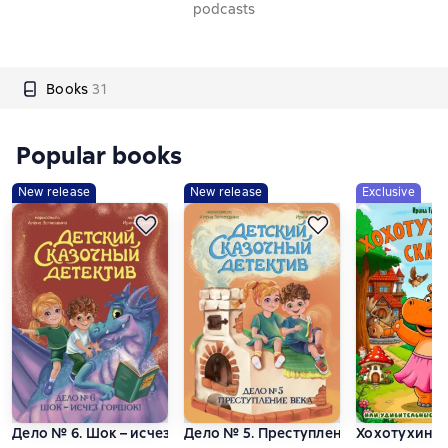
podcasts
Books
31
Popular books
New release
New release
Exclusive
Дело № 6. Шок – исчез горшок!
Дело № 5. Преступление Века
Хохотухинск