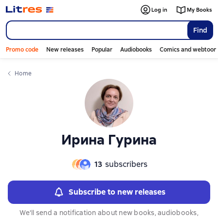
Слайдер с книгами
Слайдер с книгами
Log in
My Books
Find
Promo code
New releases
Popular
Audiobooks
Comics and webtoon
Home
Ирина Гурина
13
subscribers
Subscribe to new releases
We'll send a notification about new books, audiobooks,