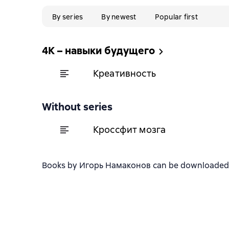
By series
By newest
Popular first
4К – навыки будущего
Креативность
Without series
Кроссфит мозга
Books by Игорь Намаконов can be downloaded in 