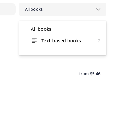
All books
All books
Text-based books
2
from $4.25
from $5.46