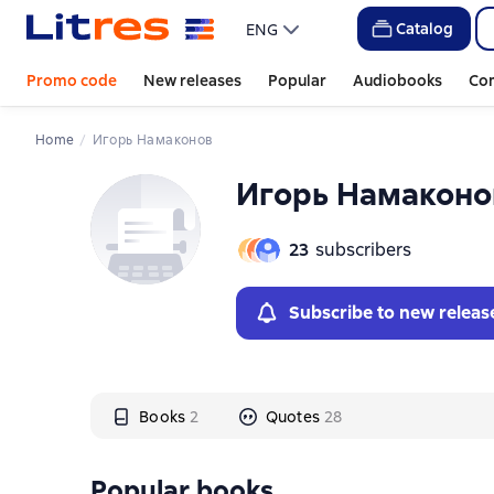
Слайдер с книгами
Catalog
ENG
Promo code
New releases
Popular
Audiobooks
Co
Home
Игорь Намаконов
Игорь Намаконо
23
subscribers
Subscribe to new releas
Books
2
Quotes
28
Popular books