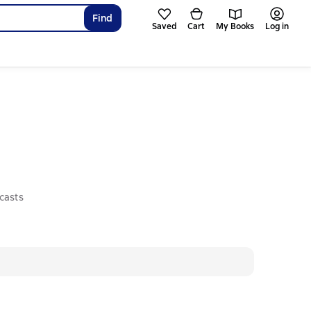
Find
Saved
Cart
My Books
Log in
casts