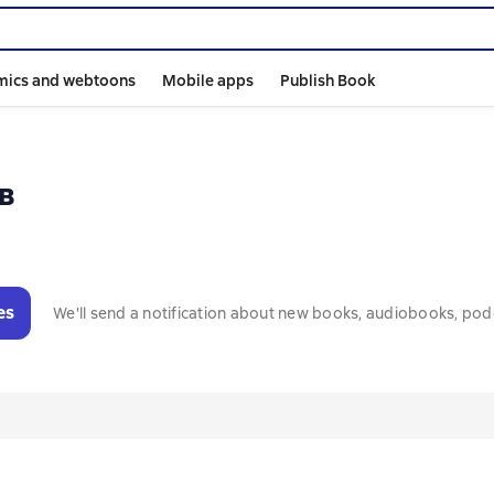
mics and webtoons
Mobile apps
Publish Book
в
es
We'll send a notification about new books, audiobooks, pod