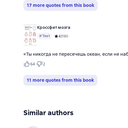
17 more quotes from this book
Кроссфит мозга
Text
Средний рейтинг 4,1 на основе 180 оценок
4,1
180
«Ты никогда не пересечешь океан, если не на
64
2
11 more quotes from this book
Similar authors