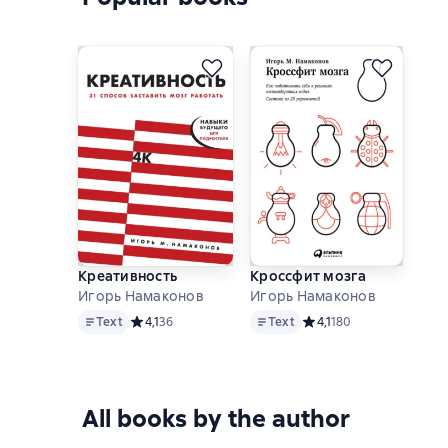
Креативность
Кроссфит мозга
Игорь Намаконов
Игорь Намаконов
Text
Text
Text
Средний рейтинг 4,1 на основе 36 оценок
4,1
36
Text
Средний рейтинг 4,1 на 
4,1
180
All books by the author