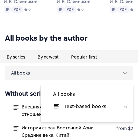
И. В. Олейников
И. В. Олейников
И. В. Олейни
Text
PDF
Text
PDF
Text
PDF
PDF
Средний рейтинг 0 на основе 0 оценок
0
PDF
Средний рейтинг 0 на основе 0 
0
PDF
Сред
0
All books by the author
By series
By newest
Popular first
All books
Without series
All books
Text-based books
6
Внешняя политика России в
from $2.04
отношении стран Восточной Азии
История стран Восточной Азии.
from $2
Средние века. Китай