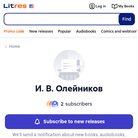
Слайдер с книгами
Log in
My Books
Find
Promo code
New releases
Popular
Audiobooks
Comics and webtoon
Home
И. В. Олейников
2
subscribers
Subscribe to new releases
We'll send a notification about new books, audiobooks,