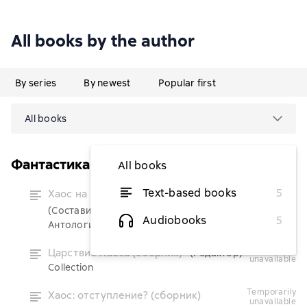
All books by the author
By series
By newest
Popular first
All books
Фантастика: классика и современность
All books
temporarily
Text-based books
5
Хаос на пороге (сборник)
unavailable
(Составитель)
Audiobooks
5
Антология
temporarily
Царствие Хаоса (сборник)
(Редактор)
unavailable
Collection
temporarily
Хаос: отступление? (сборник)
unavailable