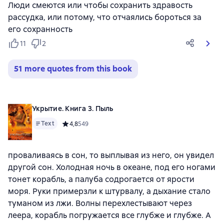
Люди смеются или чтобы сохранить здравость
рассудка, или потому, что отчаялись бороться за
его сохранность
11
2
51 more quotes from this book
Укрытие. Книга 3. Пыль
Text
Средний рейтинг 4,8 на основе 549 оценок
4,8
549
проваливаясь в сон, то выплывая из него, он увидел
другой сон. Холодная ночь в океане, под его ногами
тонет корабль, а палуба содрогается от ярости
моря. Руки примерзли к штурвалу, а дыхание стало
туманом из лжи. Волны перехлестывают через
леера, корабль погружается все глубже и глубже. А