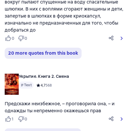
вокруг пылают спущенные на воду спасательные
шлюпки. В них с воплями сгорают женщины и дети,
запертые в шлюпках в форме криокапсул,
изначально не предназначенных для того, чтобы
добраться до
0
0
20 more quotes from this book
Укрытие. Книга 2. Смена
Text
Средний рейтинг 4,7 на основе 568 оценок
4,7
568
Предскажи неизбежное, – проговорила она, – и
однажды ты непременно окажешься прав
1
0