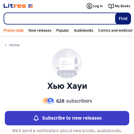
Слайдер с книгами
Слайдер с книгами
Log in
My Books
Find
Promo code
New releases
Popular
Audiobooks
Comics and webtoon
Home
Хью Хауи
628
subscribers
Subscribe to new releases
We'll send a notification about new books, audiobooks,