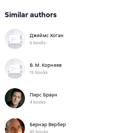
Similar authors
Джеймс Хоган
6 books
В. М. Корнеев
15 books
Пирс Браун
4 books
Бернар Вербер
85 books