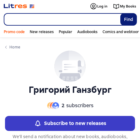
Log in
My Books
Find
Promo code
New releases
Popular
Audiobooks
Comics and webtoon
Home
Григорий Ганзбург
2
subscribers
Subscribe to new releases
We'll send a notification about new books, audiobooks,