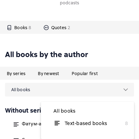
podcasts
Books
8
Quotes
2
All books by the author
By series
By newest
Popular first
All books
Without series
All books
Text-based books
8
Фатум-аккорд Чайковского
from $1.46