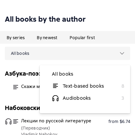
All books by the author
By series
By newest
Popular first
All books
Азбука-поэзия
All books
Text-based books
8
Скажи мне нет, скажи мне да…
from $2.33
Audiobooks
3
Набоковский корпус
Лекции по русской литературе
from $6.74
(Переводчик)
Vladimir Nabokov