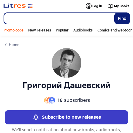
Слайдер с книгами
Слайдер с книгами
Log in
My Books
Find
Promo code
New releases
Popular
Audiobooks
Comics and webtoon
Home
Григорий Дашевский
16
subscribers
Subscribe to new releases
We'll send a notification about new books, audiobooks,