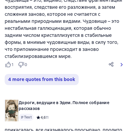
Чудовища – это, видимо, следствие фрагментации
восприятия, следствие его разложения, а затем
сложения заново, которое не считается с
реальными природными видами. Чудовище – это
нестабильная галлюцинация, которая обычно
задним числом кристаллизуется в стабильные
формы, в мнимые чудовищные виды, в силу того,
что припоминание происходит в заново
стабилизировавшемся мире.
1
0
4 more quotes from this book
Дороги, ведущие в Эдем. Полное собрание
рассказов
Text
Средний рейтинг 4,6 на основе 11 оценок
4,6
11
прикасалась, все оказывалось просыпано, пролито,