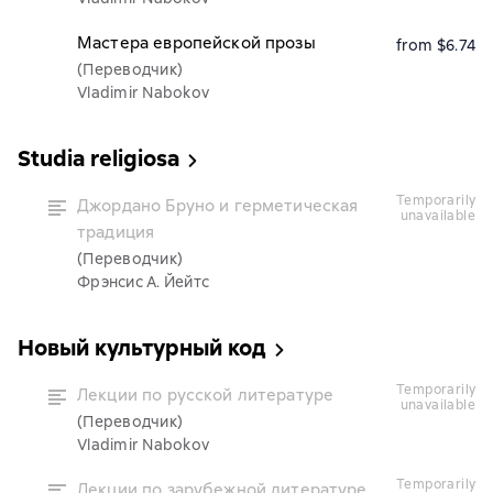
Мастера европейской прозы
from $6.74
(Переводчик)
Vladimir Nabokov
Studia religiosa
temporarily
Джордано Бруно и герметическая
unavailable
традиция
(Переводчик)
Фрэнсис А. Йейтс
Новый культурный код
temporarily
Лекции по русской литературе
unavailable
(Переводчик)
Vladimir Nabokov
temporarily
Лекции по зарубежной литературе