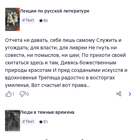
Лекции по русской литературе
Text
Средний рейтинг 5 на основе 6 оценок
5
6
Отчета не давать, себе лишь самому Служить и
угождать; для власти, для ливреи Не гнуть ни
совести, ни помыслов, ни шеи; По прихоти своей
скитаться здесь и там, Дивясь божественным
природы красотам И пред созданьями искусств и
вдохновенья Трепеща радостно в восторгах
умиленья, Вот счастье! вот права…
1
0
Люди в темные времена
Text
Средний рейтинг 5 на основе 3 оценок
5
3