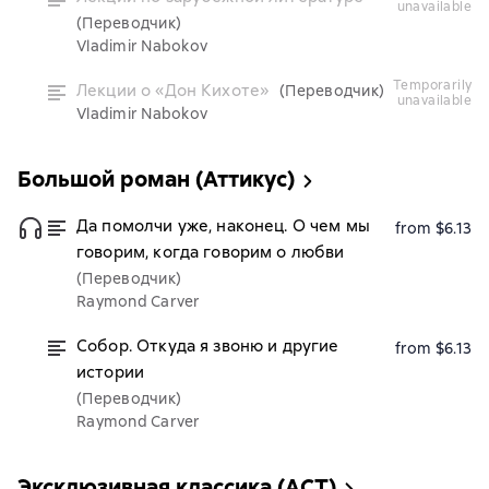
unavailable
(Переводчик)
Vladimir Nabokov
temporarily
Лекции о «Дон Кихоте»
(Переводчик)
unavailable
Vladimir Nabokov
Большой роман (Аттикус)
Да помолчи уже, наконец. О чем мы
from $6.13
говорим, когда говорим о любви
(Переводчик)
Raymond Carver
Собор. Откуда я звоню и другие
from $6.13
истории
(Переводчик)
Raymond Carver
Эксклюзивная классика (АСТ)