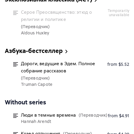
temporarily
Серое Преосвященство: этюд о
unavailable
религии и политике
(Переводчик)
Aldous Huxley
Азбука-бестселлер
Дороги, ведущие в Эдем. Полное
from $5.52
собрание рассказов
(Переводчик)
Truman Capote
Without series
Люди в темные времена
(Переводчик)
from $4.91
Hannah Arendt
Козел отпущения
(Переводчик)